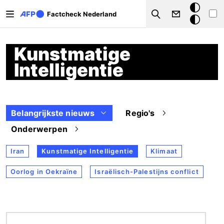
Overslaan en naar de inhoud gaan
Donkere
Factcheck Nederland
Search
modus
Kunstmatige
Intelligentie
Belangrijkste nieuws
Regio's
Onderwerpen
Iran
Kunstmatige Intelligentie
Klimaat
Oorlog in Oekraïne
Israëlisch-Palestijns conflict
Afbeelding