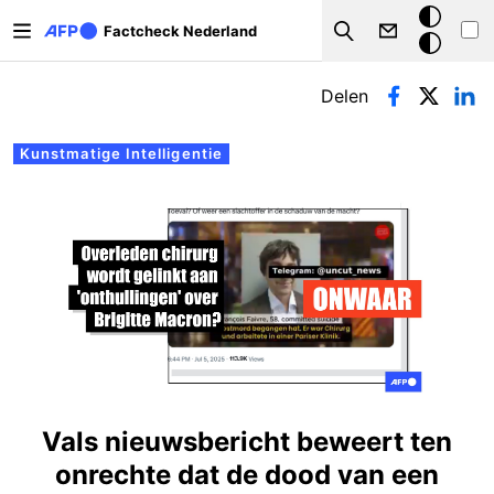
Overslaan en naar de inhoud gaan
Donkere
Factcheck Nederland
Search
modus
Primaire tabs
Delen
Kunstmatige Intelligentie
Vals nieuwsbericht beweert ten
onrechte dat de dood van een