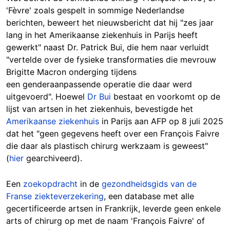
'Fèvre' zoals gespelt in sommige Nederlandse
berichten, beweert het nieuwsbericht dat hij "zes jaar
lang in het Amerikaanse ziekenhuis in Parijs heeft
gewerkt" naast Dr. Patrick Bui, die hem naar verluidt
"vertelde over de fysieke transformaties die mevrouw
Brigitte Macron onderging tijdens
een genderaanpassende operatie die daar werd
uitgevoerd". Hoewel
Dr Bui
bestaat en voorkomt op de
lijst van artsen in het ziekenhuis, bevestigde het
Amerikaanse ziekenhuis
in Parijs aan AFP op 8 juli 2025
dat het "geen gegevens heeft over een François Faivre
die daar als plastisch chirurg werkzaam is geweest"
(
hier
gearchiveerd).
Een
zoekopdracht
in de
gezondheidsgids van de
Franse ziekteverzekering
, een database met alle
gecertificeerde artsen in Frankrijk, leverde geen enkele
arts of chirurg op met de naam 'François Faivre' of