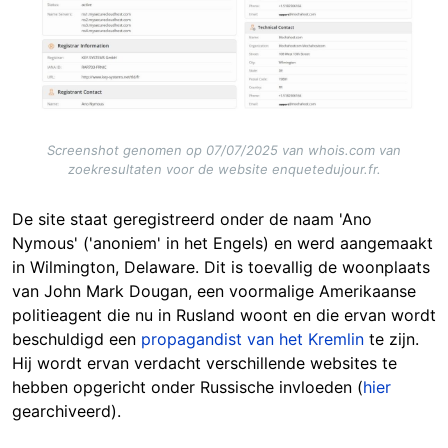
Screenshot genomen op 07/07/2025 van whois.com van
zoekresultaten voor de website enquetedujour.fr.
De site staat geregistreerd onder de naam 'Ano
Nymous' ('anoniem' in het Engels) en werd aangemaakt
in Wilmington, Delaware. Dit is toevallig de woonplaats
van John Mark Dougan, een voormalige Amerikaanse
politieagent die nu in Rusland woont en die ervan wordt
beschuldigd een
propagandist van het Kremlin
te zijn.
Hij wordt ervan verdacht verschillende websites te
hebben opgericht onder Russische invloeden (
hier
gearchiveerd).