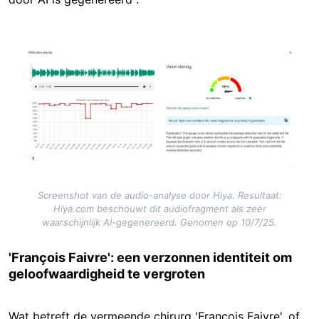
Image
Screenshot van de audio-analyse door Hiya. Resultaat:
Hiya.com beschouwt dit audiofragment als zeer
waarschijnlijk AI-gegenereerd. Genomen op 10/7/25.
'François Faivre': een verzonnen identiteit om
geloofwaardigheid te vergroten
Wat betreft de vermeende chirurg 'François Faivre', of