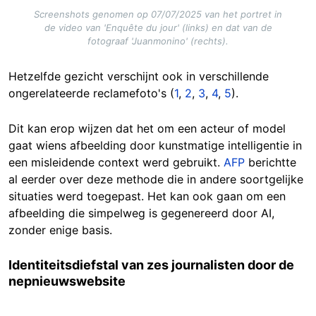
Screenshots genomen op 07/07/2025 van het portret in
de video van 'Enquête du jour' (links) en dat van de
fotograaf 'Juanmonino' (rechts).
Hetzelfde gezicht verschijnt ook in verschillende
ongerelateerde reclamefoto's (
1
,
2
,
3
,
4
,
5
).
Dit kan erop wijzen dat het om een acteur of model
gaat wiens afbeelding door kunstmatige intelligentie in
een misleidende context werd gebruikt.
AFP
berichtte
al eerder over deze methode die in andere soortgelijke
situaties werd toegepast. Het kan ook gaan om een
afbeelding die simpelweg is gegenereerd door AI,
zonder enige basis.
Identiteitsdiefstal van zes journalisten door de
nepnieuwswebsite