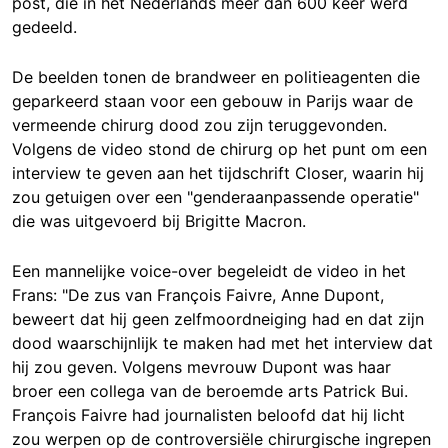
post, die in het Nederlands meer dan 600 keer werd
gedeeld.
De beelden tonen de brandweer en politieagenten die
geparkeerd staan voor een gebouw in Parijs waar de
vermeende chirurg dood zou zijn teruggevonden.
Volgens de video stond de chirurg op het punt om een
interview te geven aan het tijdschrift Closer, waarin hij
zou getuigen over een "genderaanpassende operatie"
die was uitgevoerd bij Brigitte Macron.
Een mannelijke voice-over begeleidt de video in het
Frans: "De zus van François Faivre, Anne Dupont,
beweert dat hij geen zelfmoordneiging had en dat zijn
dood waarschijnlijk te maken had met het interview dat
hij zou geven. Volgens mevrouw Dupont was haar
broer een collega van de beroemde arts Patrick Bui.
François Faivre had journalisten beloofd dat hij licht
zou werpen op de controversiële chirurgische ingrepen