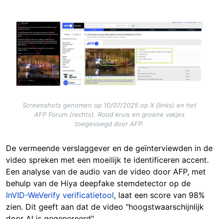
Image
Screenshots genomen op 10/07/2025 op X (links) en het
AFP Forum (rechts). Rood kruis en groene vakjes
toegevoegd door AFP.
De vermeende verslaggever en de geïnterviewden in de
video spreken met een moeilijk te identificeren accent.
Een analyse van de audio van de video door AFP, met
behulp van de Hiya deepfake stemdetector op de
InVID-WeVerify verificatietool
, laat een score van 98%
zien. Dit geeft aan dat de video "hoogstwaarschijnlijk
door AI is gegenereerd".