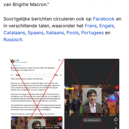
van Brigitte Macron."
Soortgelijke berichten circuleren ook op
Facebook
en
in verschillende talen, waaronder het
Frans
,
Engels
,
Catalaans
,
Spaans
,
Italiaans
,
Pools
,
Portugees
en
Russisch
.
Image