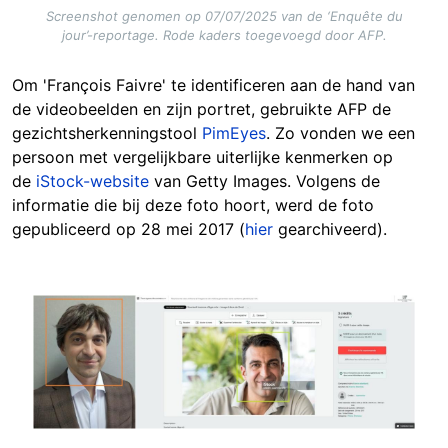
Screenshot genomen op 07/07/2025 van de ‘Enquête du
jour’-reportage. Rode kaders toegevoegd door AFP.
Om 'François Faivre' te identificeren aan de hand van
de videobeelden en zijn portret, gebruikte AFP de
gezichtsherkenningstool
PimEyes
. Zo vonden we een
persoon met vergelijkbare uiterlijke kenmerken op
de
iStock-website
van Getty Images. Volgens de
informatie die bij deze foto hoort, werd de foto
gepubliceerd op 28 mei 2017 (
hier
gearchiveerd).
Image