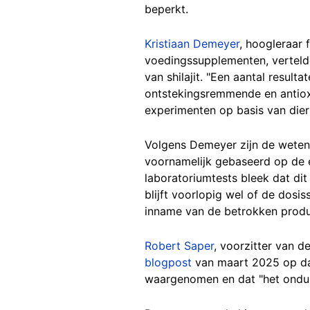
beperkt.
Kristiaan Demeyer
, hoogleraar 
voedingssupplementen, vertelde
van shilajit. "Een aantal resul
ontstekingsremmende en antioxid
experimenten op basis van dier
Volgens Demeyer zijn de wetens
voornamelijk gebaseerd op de e
laboratoriumtests bleek dat di
blijft voorlopig wel of de dos
inname van de betrokken produc
Robert Saper
, voorzitter van d
blogpost
van maart 2025 op dat
waargenomen en dat "het onduid