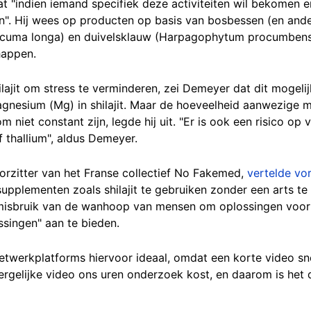
t "indien iemand specifiek deze activiteiten wil bekomen 
an". Hij wees op producten op basis van bosbessen (en ande
urcuma longa) en duivelsklauw (Harpagophytum procumben
happen.
ilajit om stress te verminderen, zei Demeyer dat dit mogel
nesium (Mg) in shilajit. Maar de hoeveelheid aanwezige m
 niet constant zijn, legde hij uit. "Er is ook een risico op 
 thallium", aldus Demeyer.
oorzitter van het Franse collectief No Fakemed,
vertelde
vor
supplementen zoals shilajit te gebruiken zonder een arts t
 misbruik van de wanhoop van mensen om oplossingen voo
singen" aan te bieden.
etwerkplatforms hiervoor ideaal, omdat een korte video sn
dergelijke video ons uren onderzoek kost, en daarom is het 