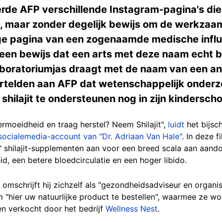
eerde AFP verschillende Instagram-pagina's di
 maar zonder degelijk bewijs om de werkzaam
ge pagina van een zogenaamde medische influ
geen bewijs dat een arts met deze naam echt 
laboratoriumjas draagt met de naam van een a
ertelden aan AFP dat wetenschappelijk onder
hilajit te ondersteunen nog in zijn kindersch
rmoeidheid en traag herstel? Neem Shilajit",
luidt
het bijsc
socialemedia-account van "Dr. Adriaan Van Hale"
. In deze 
" shilajit-supplementen aan voor een breed scala aan aando
, een betere bloedcirculatie en een hoger libido.
t omschrijft hij zichzelf als "gezondheidsadviseur en organi
om "hier uw natuurlijke product te bestellen", waarmee ze 
en verkocht door het bedrijf
Wellness Nest
.