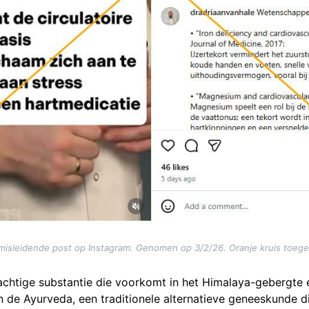
misleidende post op Instagram. Genomen op 3/2/26. Oranje kruis toeg
erachtige substantie die voorkomt in het Himalaya-gebergte
n de Ayurveda, een traditionele alternatieve geneeskunde d