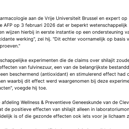
farmacologie aan de Vrije Universiteit Brussel en expert op
 AFP op 3 februari 2026 dat er beperkt wetenschappelijk 
taten wijzen hierbij in eerste instantie op een ondersteunin
ante werking", zei hij. "Dit echter voornamelijk op basis 
proeven."
chappelijke experimenten die de claims over shilajit zou
ffecten van fulvinezuur, een van de belangrijkste bestandd
t een beschermend (antioxidant) en stimulerend effect had
issen waarbij dit effect werd waargenomen bij deze experi
ten", voegde hij toe.
e afdeling Wellness & Preventieve Geneeskunde van de Cleve
 de positieve effecten van shilajit alleen in laboratoriu
elijk is of die gezonde effecten ook iets voor je lichaam