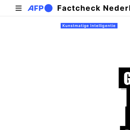
Overslaan en naar de inhoud gaan
Factcheck Neder
Primaire tabs
Kunstmatige Intelligentie