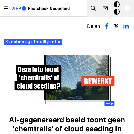
Overslaan en naar de inhoud gaan
Donkere
Factcheck Nederland
Search
modus
Primaire tabs
Delen
Kunstmatige Intelligentie
AI-gegenereerd beeld toont geen
‘chemtrails’ of cloud seeding in