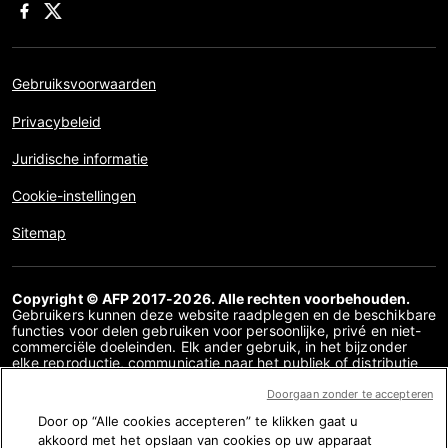
Gebruiksvoorwaarden
Privacybeleid
Juridische informatie
Cookie-instellingen
Sitemap
Copyright © AFP 2017-2026. Alle rechten voorbehouden.
Gebruikers kunnen deze website raadplegen en de beschikbare
functies voor delen gebruiken voor persoonlijke, privé en niet-
commerciële doeleinden. Elk ander gebruik, in het bijzonder
elke reproductie, communicatie naar het publiek of distributie
van de inhoud van deze website, geheel of gedeeltelijk, voor
enig ander doel en/of op enige andere manier, zonder dat een
Doorgaan zonder te accepteren
specifieke licentieovereenkomst overeen is gekomen met AFP,
Door op “Alle cookies accepteren” te klikken gaat u
is streng verboden. De inhoud die wordt afgebeeld of
akkoord met het opslaan van cookies op uw apparaat
opgenomen via links binnen de factchecking inhoud wordt