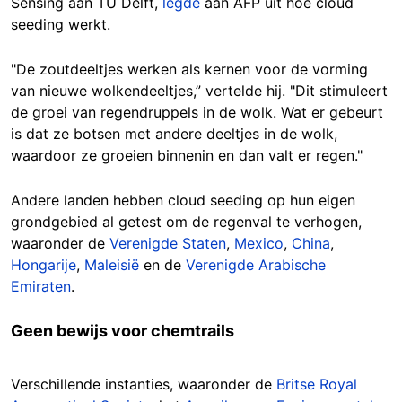
Sensing aan TU Delft,
legde
aan AFP uit hoe cloud
seeding werkt.
"De zoutdeeltjes werken als kernen voor de vorming
van nieuwe wolkendeeltjes,” vertelde hij. "Dit stimuleert
de groei van regendruppels in de wolk. Wat er gebeurt
is dat ze botsen met andere deeltjes in de wolk,
waardoor ze groeien binnenin en dan valt er regen."
Andere landen hebben cloud seeding op hun eigen
grondgebied al getest om de regenval te verhogen,
waaronder de
Verenigde Staten
,
Mexico
,
China
,
Hongarije
,
Maleisië
en de
Verenigde Arabische
Emiraten
.
Geen bewijs voor chemtrails
Verschillende instanties, waaronder de
Britse Royal