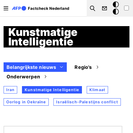
Overslaan en naar de inhoud gaan
Donkere
Factcheck Nederland
Search
modus
Kunstmatige
Intelligentie
Belangrijkste nieuws
Regio's
Onderwerpen
Iran
Kunstmatige Intelligentie
Klimaat
Oorlog in Oekraïne
Israëlisch-Palestijns conflict
Afbeelding