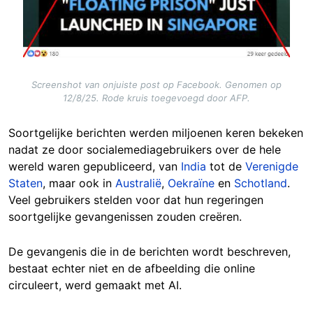
Screenshot van onjuiste post op Facebook. Genomen op
12/8/25. Rode kruis toegevoegd door AFP.
Soortgelijke berichten werden miljoenen keren bekeken
nadat ze door socialemediagebruikers over de hele
wereld waren gepubliceerd, van
India
tot de
Verenigde
Staten
, maar ook in
Australië
,
Oekraïne
en
Schotland
.
Veel gebruikers stelden voor dat hun regeringen
soortgelijke gevangenissen zouden creëren.
De gevangenis die in de berichten wordt beschreven,
bestaat echter niet en de afbeelding die online
circuleert, werd gemaakt met AI.