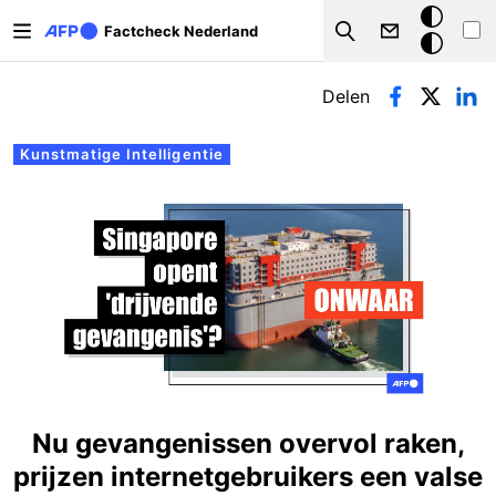
Overslaan en naar de inhoud gaan
Donkere
Factcheck Nederland
Search
modus
Primaire tabs
Delen
Kunstmatige Intelligentie
Nu gevangenissen overvol raken,
prijzen internetgebruikers een valse