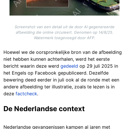
Screenshot van een detail uit de door AI gegenereerde
afbeelding die online circuleert. Genomen op 14/8/25.
Watermerk toegevoegd door AFP.
Hoewel we de oorspronkelijke bron van de afbeelding
niet hebben kunnen achterhalen, werd het eerste
bericht waarin deze werd
gedeeld
op 29 juli 2025 in
het Engels op Facebook gepubliceerd. Dezelfde
bewering deed eerder in juli ook al de ronde met een
andere afbeelding ter illustratie, zoals te lezen is in
deze
factcheck
.
De Nederlandse context
Nederlandse gevangenissen kampen al jaren met