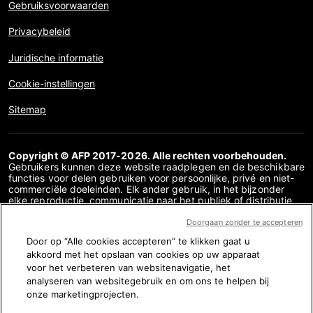
Gebruiksvoorwaarden
Privacybeleid
Juridische informatie
Cookie-instellingen
Sitemap
Copyright © AFP 2017-2026. Alle rechten voorbehouden.
Gebruikers kunnen deze website raadplegen en de beschikbare
functies voor delen gebruiken voor persoonlijke, privé en niet-
commerciële doeleinden. Elk ander gebruik, in het bijzonder
elke reproductie, communicatie naar het publiek of distributie
van de inhoud van deze website, geheel of gedeeltelijk, voor
enig ander doel en/of op enige andere manier, zonder dat een
Doorgaan zonder te accepteren
specifieke licentieovereenkomst overeen is gekomen met AFP,
Door op “Alle cookies accepteren” te klikken gaat u
is streng verboden. De inhoud die wordt afgebeeld of
akkoord met het opslaan van cookies op uw apparaat
opgenomen via links binnen de factchecking inhoud wordt
verstrekt voor zover nodig voor een correct begrip van de
voor het verbeteren van websitenavigatie, het
verificatie van de betreffende informatie. AFP heeft geen
analyseren van websitegebruik en om ons te helpen bij
rechten verkregen van de auteurs of eigenaren van het
onze marketingprojecten.
auteursrecht van deze content van derden en is in dit opzicht
niet aansprakelijk. AFP en haar logo zijn geregistreerde