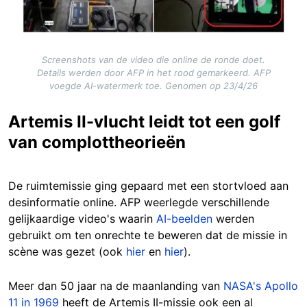
Screenshots van de video die online de ronde doet.
Details werden door AFP in het rood gemarkeerd. AFP
voegde AI-watermerk toe. Genomen op 23/4/26
Artemis II-vlucht leidt tot een golf
van complottheorieën
De ruimtemissie ging gepaard met een stortvloed aan
desinformatie online. AFP weerlegde verschillende
gelijkaardige video's waarin
AI-beelden
werden
gebruikt om ten onrechte te beweren dat de missie in
scène was gezet (ook
hier
en
hier
).
Meer dan 50 jaar na de maanlanding van
NASA's Apollo
11 in 1969
heeft de Artemis II-missie ook een al