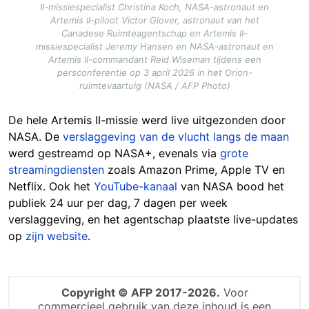
II-missiespecialist Christina Koch, NASA-astronaut en
Artemis II-piloot Victor Glover, astronaut van het
Canadese Ruimteagentschap en Artemis II-
missiespecialist Jeremy Hansen en NASA-astronaut en
Artemis II-commandant Reid Wiseman tijdens een
persconferentie op 3 april 2026 in het Orion-
ruimtevaartuig (NASA / AFP Photo)
De hele Artemis II-missie werd live uitgezonden door
NASA. De
verslaggeving van de vlucht langs de maan
werd gestreamd op NASA+, evenals via
grote
streamingdiensten
zoals Amazon Prime, Apple TV en
Netflix. Ook het
YouTube-kanaal
van NASA bood het
publiek 24 uur per dag, 7 dagen per week
verslaggeving, en het agentschap plaatste live-updates
op
zijn website
.
Copyright © AFP 2017-2026.
Voor
commercieel gebruik van deze inhoud is een