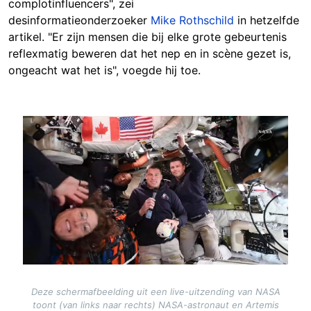
complotinfluencers", zei
desinformatieonderzoeker
Mike Rothschild
in hetzelfde
artikel. "Er zijn mensen die bij elke grote gebeurtenis
reflexmatig beweren dat het nep en in scène gezet is,
ongeacht wat het is", voegde hij toe.
Image
Deze schermafbeelding uit een live-uitzending van NASA
toont (van links naar rechts) NASA-astronaut en Artemis