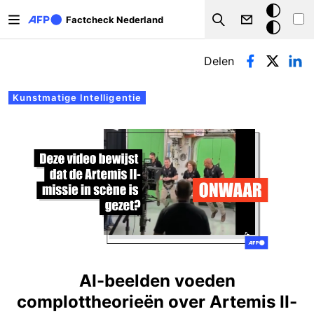
Overslaan en naar de inhoud gaan
Donkere
Factcheck Nederland
Search
modus
Primaire tabs
Delen
Kunstmatige Intelligentie
AI-beelden voeden
complottheorieën over Artemis II-