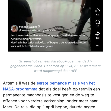
Screenshot van een Facebook-post met de AI-
gegenereerde video. Genomen op 22/4/26. AI-watermerk
werd toegevoegd door AFP
Artemis II was de
eerste bemande missie van het
NASA-programma
dat als doel heeft op termijn een
permanente maanbasis te vestigen en de weg te
effenen voor verdere verkenning, onder meer naar
Mars. De reis, die op 1 april begon, duurde negen