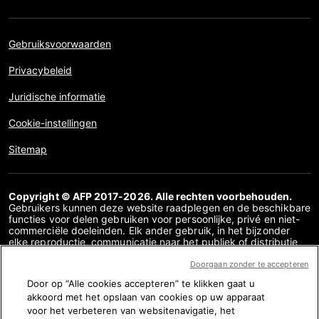
Gebruiksvoorwaarden
Privacybeleid
Juridische informatie
Cookie-instellingen
Sitemap
Copyright © AFP 2017-2026. Alle rechten voorbehouden.
Gebruikers kunnen deze website raadplegen en de beschikbare
functies voor delen gebruiken voor persoonlijke, privé en niet-
commerciële doeleinden. Elk ander gebruik, in het bijzonder
elke reproductie, communicatie naar het publiek of distributie
van de inhoud van deze website, geheel of gedeeltelijk, voor
enig ander doel en/of op enige andere manier, zonder dat een
Doorgaan zonder te accepteren
specifieke licentieovereenkomst overeen is gekomen met AFP,
Door op “Alle cookies accepteren” te klikken gaat u
is streng verboden. De inhoud die wordt afgebeeld of
akkoord met het opslaan van cookies op uw apparaat
opgenomen via links binnen de factchecking inhoud wordt
verstrekt voor zover nodig voor een correct begrip van de
voor het verbeteren van websitenavigatie, het