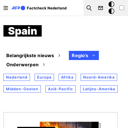
Overslaan en naar de inhoud gaan
Donkere
Factcheck Nederland
Search
modus
Spain
Belangrijkste nieuws
Regio's
Onderwerpen
Nederland
Europa
Afrika
Noord-Amerika
Midden-Oosten
Azië-Pacific
Latijns-Amerika
Afbeelding