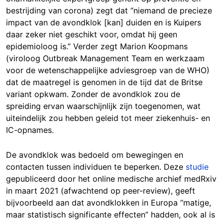
bestrijding van corona) zegt dat “niemand de precieze
impact van de avondklok [kan] duiden en is Kuipers
daar zeker niet geschikt voor, omdat hij geen
epidemioloog is.” Verder zegt Marion Koopmans
(viroloog Outbreak Management Team en werkzaam
voor de wetenschappelijke adviesgroep van de WHO)
dat de maatregel is genomen in de tijd dat de Britse
variant opkwam. Zonder de avondklok zou de
spreiding ervan waarschijnlijk zijn toegenomen, wat
uiteindelijk zou hebben geleid tot meer ziekenhuis- en
IC-opnames.
De avondklok was bedoeld om bewegingen en
contacten tussen individuen te beperken. Deze
studie
gepubliceerd door het online medische archief medRxiv
in maart 2021 (afwachtend op peer-review), geeft
bijvoorbeeld aan dat avondklokken in Europa “matige,
maar statistisch significante effecten” hadden, ook al is