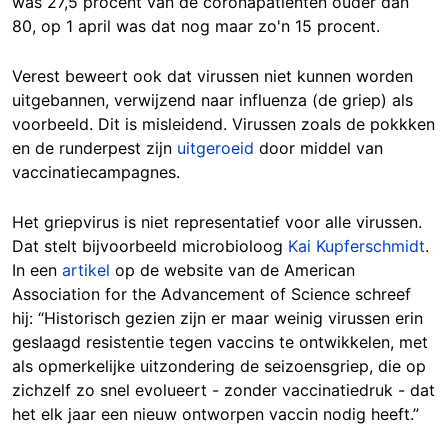
was 27,5 procent van de coronapatiënten ouder dan
80, op 1 april was dat nog maar zo'n 15 procent.
Verest beweert ook dat virussen niet kunnen worden
uitgebannen, verwijzend naar influenza (de griep) als
voorbeeld. Dit is misleidend. Virussen zoals de pokkken
en de runderpest zijn
uitgeroeid
door middel van
vaccinatiecampagnes.
Het griepvirus is niet representatief voor alle virussen.
Dat stelt bijvoorbeeld microbioloog
Kai Kupferschmidt
.
In een
artikel
op de website van de American
Association for the Advancement of Science schreef
hij: “Historisch gezien zijn er maar weinig virussen erin
geslaagd resistentie tegen vaccins te ontwikkelen, met
als opmerkelijke uitzondering de seizoensgriep, die op
zichzelf zo snel evolueert - zonder vaccinatiedruk - dat
het elk jaar een nieuw ontworpen vaccin nodig heeft.”