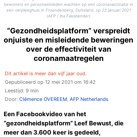
bewoners en personeelsleden wachten op een coronavaccinatie in
een verpleeghuis in Froendenberg, Duitsland, op 22 januari 2021
(AFP / Ina Fassbender)
“Gezondheidsplatform” verspreidt
onjuiste en misleidende beweringen
over de effectiviteit van
coronamaatregelen
Dit artikel is meer dan vijf jaar oud.
Gepubliceerd op
12 mei 2021 om 16:42
Leestijd: 9 min
Door:
Clémence OVEREEM
,
AFP Netherlands
Een Facebookvideo van het
“gezondheidsplatform” Leef Bewust, die
meer dan 3.600 keer is gedeeld,