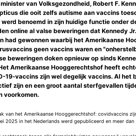
inister van Volksgezondheid, Robert F. Kenne
ticus die ooit zelfs autisme aan vaccins toesc
j werd benoemd in zijn huidige functie onder 
den online al valse beweringen dat Kennedy Jr
en had gewonnen waarbij het Amerikaanse Ho
rusvaccins geen vaccins waren en "onherstel
se beweringen doken opnieuw op sinds Kenned
et Amerikaanse Hooggerechtshof heeft echter
19-vaccins zijn wel degelijk vaccins. Al het b
ctief zijn en een groot aantal sterfgevallen ti
n voorkomen.
ak van het Amerikaanse Hooggerechtshof: covidvaccins zij
mei 2025 in het Nederlands werd gepubliceerd en meer dan