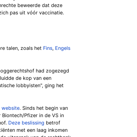
onrechte beweerde dat deze
ch pas uit vóór vaccinatie.
re talen, zoals het
Fins
,
Engels
 Hooggerechtshof had zogezegd
 luidde de kop van een
ische lobbyisten", ging het
 website
. Sinds het begin van
Biontech/Pfizer in de VS in
hof.
Deze beslissing
betrof
tiënten met een laag inkomen