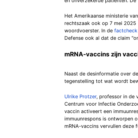
en onverzekerde patiënten. De t
Het Amerikaanse ministerie va
rechtszaak ook op 7 mei 2025 i
woordvoerster. In de
factcheck
Defense ook al dat de claim "o
mRNA-vaccins zijn vacc
Naast de desinformatie over de v
tegenstelling tot wat wordt be
Ulrike Protzer
, professor in de
Centrum voor Infectie Onderzoe
vaccin activeert een immuunres
immuunrespons is ontworpen om
mRNA-vaccins vervullen deze f