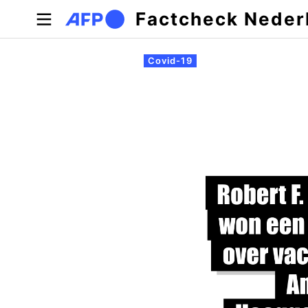
Overslaan en naar de inhoud gaan
Factcheck Neder
Primaire tabs
Covid-19