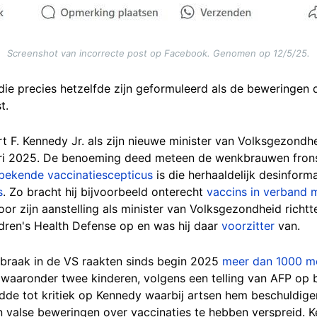
Screenshot van incorrecte post op Facebook. Genomen op 12/5/25.
die precies hetzelfde zijn geformuleerd als de beweringen d
t.
. Kennedy Jr. als zijn nieuwe minister van Volksgezondheid
ari 2025. De benoeming deed meteen de wenkbrauwen frons
bekende vaccinatiescepticus
is die herhaaldelijk desinform
s
. Zo bracht hij bijvoorbeeld onterecht
vaccins in verband 
or zijn aanstelling als minister van Volksgezondheid richt
ldren's Health Defense op en was hij daar
voorzitter
van.
tbraak in de VS raakten sinds begin 2025
meer dan 1000 m
 waaronder twee kinderen, volgens een telling van AFP op 
eidde tot kritiek op Kennedy waarbij artsen hem beschuldig
en valse beweringen over vaccinaties te hebben verspreid. 