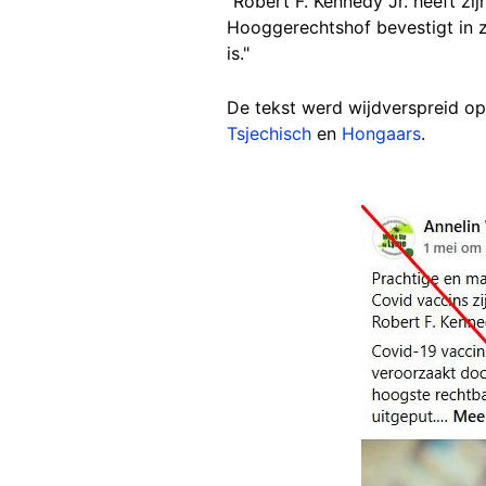
"Robert F. Kennedy Jr. heeft zi
Hooggerechtshof bevestigt in z
is."
De tekst werd wijdverspreid op
Tsjechisch
en
Hongaars
.
Image