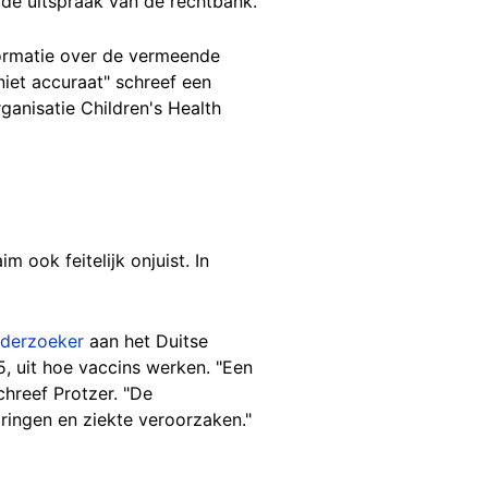
 de uitspraak van de rechtbank.
ormatie over de vermeende
iet accuraat" schreef een
anisatie Children's Health
 ook feitelijk onjuist. In
derzoeker
aan het Duitse
, uit hoe vaccins werken. "Een
chreef Protzer. "De
ingen en ziekte veroorzaken."