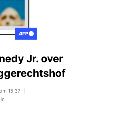
nedy Jr. over
oggerechtshof
 om 15:37
min