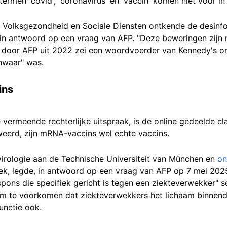
ermen 'covid', 'coronavirus' en 'vaccin' komen niet voor in
n Volksgezondheid en Sociale Diensten ontkende de desinf
n antwoord op een vraag van AFP. "Deze beweringen zijn n
door AFP uit 2022 zei een woordvoerder van Kennedy's org
nwaar" was.
ins
ermeende rechterlijke uitspraak, is de online gedeelde claim
weerd, zijn mRNA-vaccins wel echte vaccins.
 virologie aan de Technische Universiteit van München en
on
k, legde, in antwoord op een vraag van AFP op 7 mei 2025
pons die specifiek gericht is tegen een ziekteverwekker" s
 te voorkomen dat ziekteverwekkers het lichaam binnendr
unctie ook.