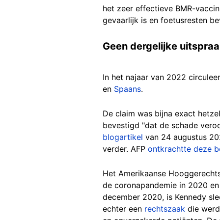
het zeer effectieve BMR-vaccin
gevaarlijk is en foetusresten 
Geen dergelijke uitspr
In het najaar van 2022 circulee
en
Spaans
.
De claim was bijna exact hetze
bevestigd "dat de schade vero
blogartikel
van 24 augustus 202
verder. AFP
ontkrachtte deze 
Het Amerikaanse Hooggerechtsh
de coronapandemie in 2020 e
december 2020, is Kennedy sle
echter een
rechtszaak
die werd