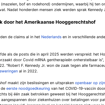
 (mazelen, bof en rodehond) ondermijnen, waarbij hij ten 
bevat. Nadat honderden mensen ziek werden sprak Kennedy zi
aak door het Amerikaanse Hooggerechtshof
rden de claims al in het
Nederlands
en in verschillende ande
lfde als de posts die in april 2025 werden verspreid: het
orzaakt door Covid mRNA gentherapieën onherstelbaar is",
2. "Robert F. Kennedy Jr. won de zaak tegen alle farmaceut
beweringen
al in 2022.
of maakt zijn beslissingen en uitspraken
openbaar op zijn
n de
eerste noodgoedkeuring
van het COVID-19-vaccin door 
chts bij één zaak betrokken geweest bij het Hooggerechts
 aangespannen door ziekenhuizen over betalingen voor pa