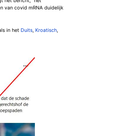
t het bericht, "het
ën van covid mRNA duidelijk
ls in het
Duits
,
Kroatisch
,