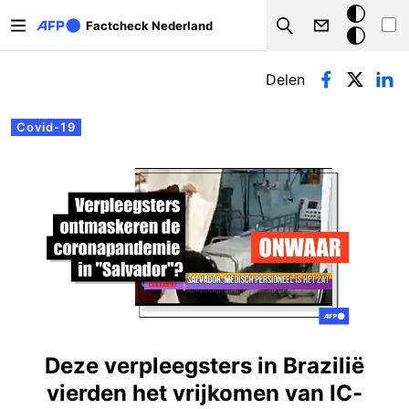
Overslaan en naar de inhoud gaan
Donkere
Factcheck Nederland
Search
modus
Primaire tabs
Delen
Covid-19
Deze verpleegsters in Brazilië
vierden het vrijkomen van IC-