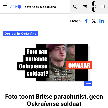
Overslaan en naar de inhoud gaan
Donkere
Factcheck Nederland
Search
modus
Primaire tabs
Delen
Oorlog in Oekraïne
Foto toont Britse parachutist, geen
Oekraïense soldaat