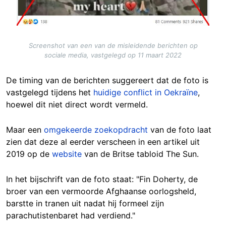
Screenshot van een van de misleidende berichten op
sociale media, vastgelegd op 11 maart 2022
De timing van de berichten suggereert dat de foto is
vastgelegd tijdens het
huidige conflict in Oekraïne
,
hoewel dit niet direct wordt vermeld.
Maar een
omgekeerde zoekopdracht
van de foto laat
zien dat deze al eerder verscheen in een artikel uit
2019 op de
website
van de Britse tabloid The Sun.
In het bijschrift van de foto staat: "Fin Doherty, de
broer van een vermoorde Afghaanse oorlogsheld,
barstte in tranen uit nadat hij formeel zijn
parachutistenbaret had verdiend."