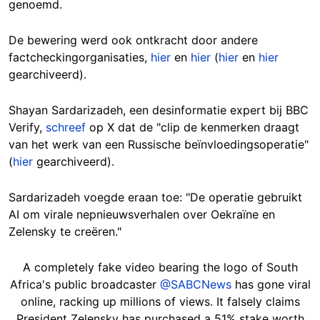
genoemd.
De bewering werd ook ontkracht door andere
factcheckingorganisaties,
hier
en
hier
(
hier
en
hier
gearchiveerd).
Shayan Sardarizadeh, een desinformatie expert bij BBC
Verify,
schreef
op X dat de "clip de kenmerken draagt
van het werk van een Russische beïnvloedingsoperatie"
(
hier
gearchiveerd).
Sardarizadeh voegde eraan toe: "De operatie gebruikt
AI om virale nepnieuwsverhalen over Oekraïne en
Zelensky te creëren."
A completely fake video bearing the logo of South
Africa's public broadcaster
@SABCNews
has gone viral
online, racking up millions of views. It falsely claims
President Zelensky has purchased a 51% stake worth