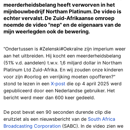
meerderheidsbelang heeft verworven in het
mijnbouwbedrijf Northam Platinum. De video is
echter vervalst. De Zuid-Afrikaanse omroep
noemde de video "nep" en de eigenaars van de
mijn weerlegden ook de bewering.
"Ondertussen is #Zelenski#Oekraïne zijn imperium weer
aan het uitbreiden. Hij kocht een meerderheidsbelang
(51% v.d. aandelen) t.w.v. 1,6 miljard dollar in Northam
Platinum Ltd Zuid-Afrika. En wij zouden onze kinderen
voor zijn #oorlog en verrijking moeten opofferen?"
stond te lezen in een
X-post
die op 4 april 2025 werd
gepubliceerd door een Nederlandse gebruiker. Het
bericht werd meer dan 600 keer gedeeld.
De post bevat een 90 seconden durende clip die
eruitziet als een nieuwsbericht van de
South Africa
Broadcasting Corporation
(SABC). In de video zien we