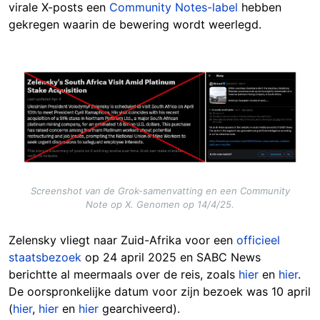
virale X-posts een
Community Notes-label
hebben
gekregen waarin de bewering wordt weerlegd.
Image
Screenshot van de Grok-samenvatting en een Community
Note op X. Genomen op 14/4/25.
Zelensky vliegt naar Zuid-Afrika voor een
officieel
staatsbezoek
op 24 april 2025 en SABC News
berichtte al meermaals over de reis, zoals
hier
en
hier
.
De oorspronkelijke datum voor zijn bezoek was 10 april
(
hier
,
hier
en
hier
gearchiveerd).