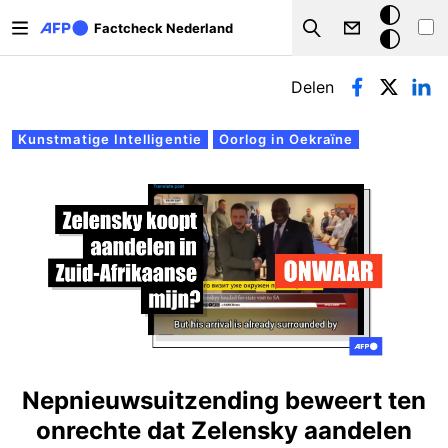
Overslaan en naar de inhoud gaan
Donkere
Factcheck Nederland
Search
modus
Primaire tabs
Delen
Kunstmatige Intelligentie
Oorlog in Oekraïne
Nepnieuwsuitzending beweert ten
onrechte dat Zelensky aandelen