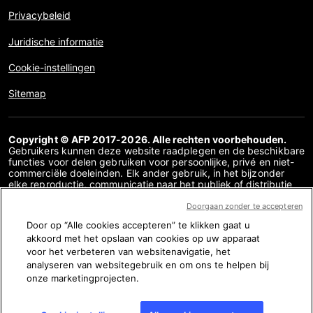
Privacybeleid
Juridische informatie
Cookie-instellingen
Sitemap
Copyright © AFP 2017-2026. Alle rechten voorbehouden.
Gebruikers kunnen deze website raadplegen en de beschikbare
functies voor delen gebruiken voor persoonlijke, privé en niet-
commerciële doeleinden. Elk ander gebruik, in het bijzonder
elke reproductie, communicatie naar het publiek of distributie
van de inhoud van deze website, geheel of gedeeltelijk, voor
enig ander doel en/of op enige andere manier, zonder dat een
Doorgaan zonder te accepteren
specifieke licentieovereenkomst overeen is gekomen met AFP,
Door op “Alle cookies accepteren” te klikken gaat u
is streng verboden. De inhoud die wordt afgebeeld of
akkoord met het opslaan van cookies op uw apparaat
opgenomen via links binnen de factchecking inhoud wordt
verstrekt voor zover nodig voor een correct begrip van de
voor het verbeteren van websitenavigatie, het
verificatie van de betreffende informatie. AFP heeft geen
analyseren van websitegebruik en om ons te helpen bij
rechten verkregen van de auteurs of eigenaren van het
onze marketingprojecten.
auteursrecht van deze content van derden en is in dit opzicht
niet aansprakelijk. AFP en haar logo zijn geregistreerde
handelsmerken.