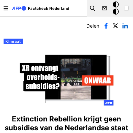
Overslaan en naar de inhoud gaan
Donkere
Factcheck Nederland
Search
modus
Primaire tabs
Delen
Klimaat
Extinction Rebellion krijgt geen
subsidies van de Nederlandse staat