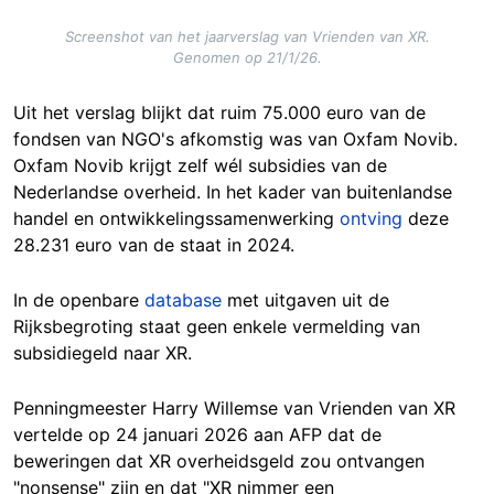
Screenshot van het jaarverslag van Vrienden van XR.
Genomen op 21/1/26.
Uit het verslag blijkt dat ruim 75.000 euro van de
fondsen van NGO's afkomstig was van Oxfam Novib.
Oxfam Novib krijgt zelf wél subsidies van de
Nederlandse overheid. In het kader van buitenlandse
handel en ontwikkelingssamenwerking
ontving
deze
28.231 euro van de staat in 2024.
In de openba
re
database
me
t uitgaven uit de
Rijksbegroting staat geen enkele vermelding van
subsidiegeld naar XR.
Penningmeester Harry Willemse van Vrienden van XR
vertelde op 24 januari 2026 aan AFP dat de
beweringen dat XR overheidsgeld zou ontvangen
"nonsense" zijn en dat "XR nimmer een