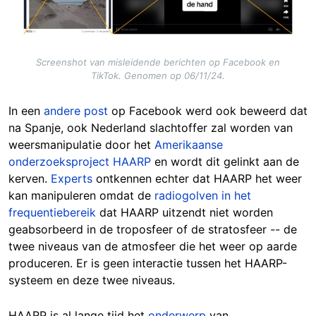
Screenshot van misleidende berichten op Facebook en
TikTok. Genomen op 06/11/24.
In een
andere post
op Facebook werd ook beweerd dat
na Spanje, ook Nederland slachtoffer zal worden van
weersmanipulatie door het
Amerikaanse
onderzoeksproject HAARP
en wordt dit gelinkt aan de
kerven.
Experts
ontkennen echter dat HAARP het weer
kan manipuleren omdat de
radiogolven in het
frequentiebereik
dat HAARP uitzendt niet worden
geabsorbeerd in de troposfeer of de stratosfeer -- de
twee niveaus van de atmosfeer die het weer op aarde
produceren. Er is geen interactie tussen het HAARP-
systeem en deze twee niveaus.
HAARP is al lange tijd het
onderwerp
van