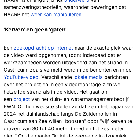
samenzweringstheorieën, waaronder beweringen dat
HAARP het
weer kan manipuleren
.
'Kerven' en geen 'gaten'
Een
zoekopdracht op internet
naar de exacte plek waar
de video werd opgenomen, toont inderdaad dat er
werkzaamheden worden uitgevoerd aan het strand in
Castricum, zoals vermeld werd in de berichten en in de
YouTube-video
. Verschillende
lokale media
berichtten
over het project en in een videoreportage zien we
hetzelfde strand als in de video. Het gaat om
een
project
van het duin- en watermanagementbedrijf
PWN. Op hun website stellen ze dat ze in het najaar van
2024 het duinlandschap langs De Zuidernollen in
Castricum aan Zee willen "boosten" door "vijf kerven te
graven, van 30 tot 40 meter breed en tot zes meter
diep." Op die manier "krijgt de zeereep zijn dynamiek