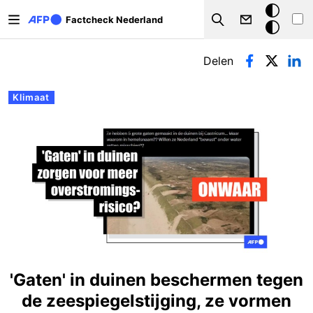
Overslaan en naar de inhoud gaan
Donkere
Factcheck Nederland
Search
modus
Primaire tabs
Delen
Klimaat
'Gaten' in duinen beschermen tegen
de zeespiegelstijging, ze vormen