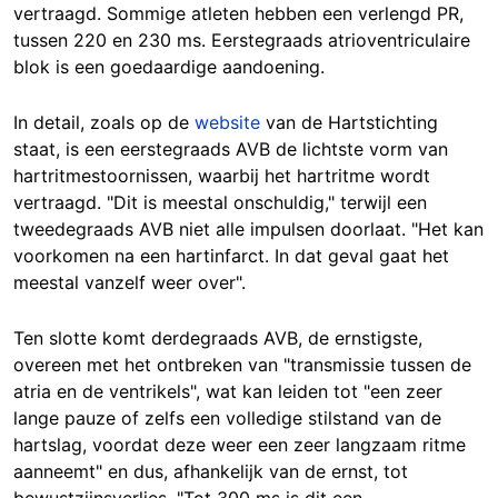
vertraagd. Sommige atleten hebben een verlengd PR,
tussen 220 en 230 ms. Eerstegraads atrioventriculaire
blok is een goedaardige aandoening.
In detail, zoals op de
website
van de Hartstichting
staat, is een eerstegraads AVB de lichtste vorm van
hartritmestoornissen, waarbij het hartritme wordt
vertraagd. "Dit is meestal onschuldig," terwijl een
tweedegraads AVB niet alle impulsen doorlaat. "Het kan
voorkomen na een hartinfarct. In dat geval gaat het
meestal vanzelf weer over".
Ten slotte komt derdegraads AVB, de ernstigste,
overeen met het ontbreken van "transmissie tussen de
atria en de ventrikels", wat kan leiden tot "een zeer
lange pauze of zelfs een volledige stilstand van de
hartslag, voordat deze weer een zeer langzaam ritme
aanneemt" en dus, afhankelijk van de ernst, tot
bewustzijnsverlies. "Tot 300 ms is dit een