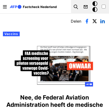
Overslaan en naar de inhoud gaan
Donkere
Factcheck Nederland
Search
modus
Primaire tabs
Delen
Vaccins
Nee, de Federal Aviation
Administration heeft de medische