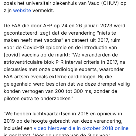
zoals het universitair ziekenhuis van Vaud (CHUV) op
zijn
website
vermeldt.
De FAA die door AFP op 24 en 26 januari 2023 werd
gecontacteerd, zegt dat de verandering "niets te
maken heeft met vaccins" en dateert uit 2017, ruim
voor de Covid-19 epidemie en de introductie van
[covid] vaccins op de markt: "We veranderden de
atrioventriculaire blok P-R interval criteria in 2017, na
discussies met onze cardiologie experts, waaronder
FAA artsen evenals externe cardiologen. Bij die
gelegenheid werd besloten dat we deze drempel veilig
konden verhogen van 200 tot 300 ms, zonder de
piloten extra te onderzoeken."
"We hebben luchtvaartartsen in 2018 en opnieuw in
2019 op de hoogte gebracht van deze verandering,
inclusief een
video hierover die in oktober 2018 online
is geplaatst. Vóór de update van de Gids voor