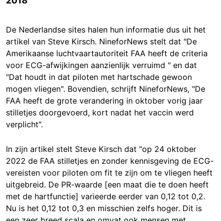
2018
De Nederlandse sites halen hun informatie dus uit het
artikel van Steve Kirsch. NineforNews stelt dat "De
Amerikaanse luchtvaartautoriteit FAA heeft de criteria
voor ECG-afwijkingen aanzienlijk verruimd " en dat
"Dat houdt in dat piloten met hartschade gewoon
mogen vliegen". Bovendien, schrijft NineforNews, "De
FAA heeft de grote verandering in oktober vorig jaar
stilletjes doorgevoerd, kort nadat het vaccin werd
verplicht".
In zijn artikel stelt Steve Kirsch dat "op 24 oktober
2022 de FAA stilletjes en zonder kennisgeving de ECG-
vereisten voor piloten om fit te zijn om te vliegen heeft
uitgebreid. De PR-waarde [een maat die te doen heeft
met de hartfunctie] varieerde eerder van 0,12 tot 0,2.
Nu is het 0,12 tot 0,3 en misschien zelfs hoger. Dit is
een zeer breed scala en omvat ook mensen met