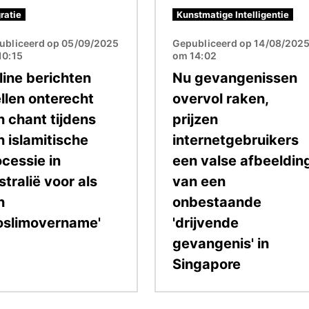
ratie
Kunstmatige Intelligentie
ubliceerd op 05/09/2025
Gepubliceerd op 14/08/202
10:15
om 14:02
line berichten
Nu gevangenissen
ellen onterecht
overvol raken,
n chant tijdens
prijzen
n islamitische
internetgebruikers
ocessie in
een valse afbeeldin
tralië voor als
van een
n
onbestaande
oslimovername'
'drijvende
gevangenis' in
Singapore