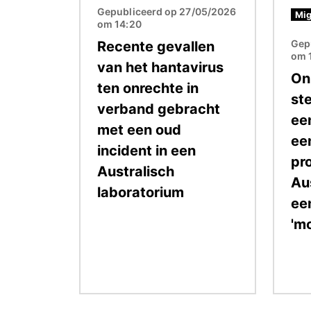
Gepubliceerd op 27/05/2026
Mig
om 14:20
Gep
Recente gevallen
om 
van het hantavirus
On
ten onrechte in
st
verband gebracht
ee
met een oud
ee
incident in een
pr
Australisch
Aus
laboratorium
ee
'm