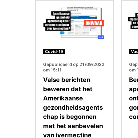
Afbeelding
Afbeel
Covid-19
Vac
Gepubliceerd op 21/09/2022
Gep
om 15:11
om 
Valse berichten
Be
beweren dat het
ap
Amerikaanse
on
gezondheidsagents
go
chap is begonnen
co
met het aanbevelen
van ivermectine