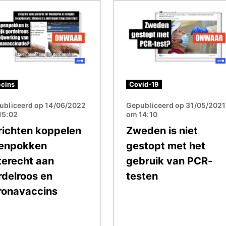
ding
Afbeelding
cins
Covid-19
ubliceerd op 14/06/2022
Gepubliceerd op 31/05/2021
15:02
om 14:10
richten koppelen
Zweden is niet
enpokken
gestopt met het
terecht aan
gebruik van PCR-
rdelroos en
testen
ronavaccins