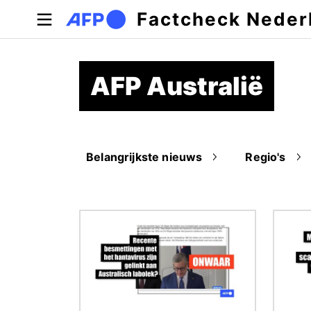
Overslaan en naar de inhoud gaan
Factcheck Neder
AFP Australië
Belangrijkste nieuws
Regio's
Afbeelding
Afbeel