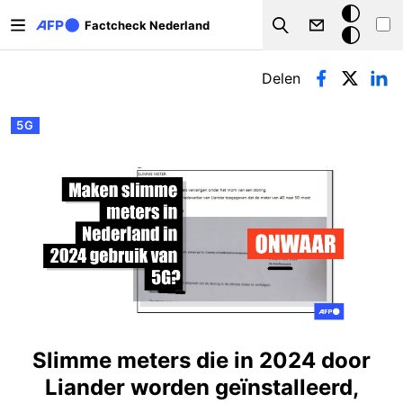
Overslaan en naar de inhoud gaan
Donkere
Factcheck Nederland
Search
modus
Primaire tabs
Delen
5G
Slimme meters die in 2024 door
Liander worden geïnstalleerd,