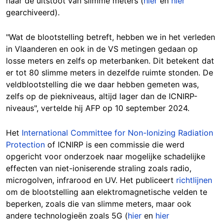
naar de uitstoot van slimme meters (
hier
en
hier
gearchiveerd).
"Wat de blootstelling betreft, hebben we in het verleden
in Vlaanderen en ook in de VS metingen gedaan op
losse meters en zelfs op meterbanken. Dit betekent dat
er tot 80 slimme meters in dezelfde ruimte stonden. De
veldblootstelling die we daar hebben gemeten was,
zelfs op de piekniveaus, altijd lager dan de ICNIRP-
niveaus", vertelde hij AFP op 10 september 2024.
Het
International Committee for Non-Ionizing Radiation
Protection
of ICNIRP is een commissie die werd
opgericht voor onderzoek naar mogelijke schadelijke
effecten van niet-ioniserende straling zoals radio,
microgolven, infrarood en UV. Het publiceert
richtlijnen
om de blootstelling aan elektromagnetische velden te
beperken, zoals die van slimme meters, maar ook
andere technologieën zoals 5G (
hier
en
hier