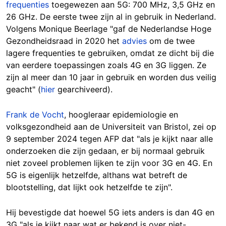
frequenties
toegewezen aan 5G: 700 MHz, 3,5 GHz en
26 GHz. De eerste twee zijn al in gebruik in Nederland.
Volgens Monique Beerlage "gaf de Nederlandse Hoge
Gezondheidsraad in 2020 het
advies
om de twee
lagere frequenties te gebruiken, omdat ze dicht bij die
van eerdere toepassingen zoals 4G en 3G liggen. Ze
zijn al meer dan 10 jaar in gebruik en worden dus veilig
geacht" (
hier
gearchiveerd).
Frank de Vocht
, hoogleraar epidemiologie en
volksgezondheid aan de Universiteit van Bristol, zei op
9 september 2024 tegen AFP dat "als je kijkt naar alle
onderzoeken die zijn gedaan, er bij normaal gebruik
niet zoveel problemen lijken te zijn voor 3G en 4G. En
5G is eigenlijk hetzelfde, althans wat betreft de
blootstelling, dat lijkt ook hetzelfde te zijn".
Hij bevestigde dat hoewel 5G iets anders is dan 4G en
3G "als je kijkt naar wat er bekend is over niet-