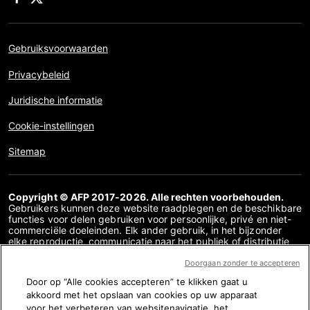
Gebruiksvoorwaarden
Privacybeleid
Juridische informatie
Cookie-instellingen
Sitemap
Copyright © AFP 2017-2026. Alle rechten voorbehouden.
Gebruikers kunnen deze website raadplegen en de beschikbare
functies voor delen gebruiken voor persoonlijke, privé en niet-
commerciële doeleinden. Elk ander gebruik, in het bijzonder
elke reproductie, communicatie naar het publiek of distributie
van de inhoud van deze website, geheel of gedeeltelijk, voor
enig ander doel en/of op enige andere manier, zonder dat een
Doorgaan zonder te accepteren
specifieke licentieovereenkomst overeen is gekomen met AFP,
Door op “Alle cookies accepteren” te klikken gaat u
is streng verboden. De inhoud die wordt afgebeeld of
akkoord met het opslaan van cookies op uw apparaat
opgenomen via links binnen de factchecking inhoud wordt
verstrekt voor zover nodig voor een correct begrip van de
voor het verbeteren van websitenavigatie, het