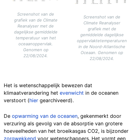
Screenshot van de
Screenshot van de
grafiek van de Climate
Climate Reanalyser
Reanalyser met de
grafiek met de
dagelijkse gemiddelde
gemiddelde dagelijkse
temperatuur van het
oppervlaktetemperaturen
oceaanoppervlak.
in de Noord-Atlantische
Genomen op
Oceaan. Genomen op
22/08/2024.
22/08/2024.
Het is wetenschappelijk bewezen dat
klimaatverandering het
evenwicht
in de oceanen
verstoort (
hier
gearchiveerd).
De
opwarming van de oceanen
, gekenmerkt door
verzuring als gevolg van de absorptie van grotere
hoeveelheden van het broeikasgas CO2, is bijzonder
zorgwekkend
voor wetenschappers. Het vormt een