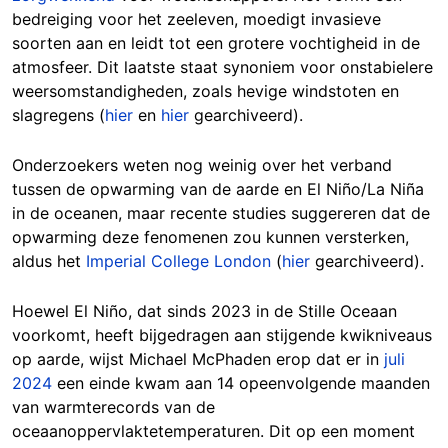
bedreiging voor het zeeleven, moedigt invasieve
soorten aan en leidt tot een grotere vochtigheid in de
atmosfeer. Dit laatste staat synoniem voor onstabielere
weersomstandigheden, zoals hevige windstoten en
slagregens (
hier
en
hier
gearchiveerd).
Onderzoekers weten nog weinig over het verband
tussen de opwarming van de aarde en El Niño/La Niña
in de oceanen, maar recente studies suggereren dat de
opwarming deze fenomenen zou kunnen versterken,
aldus het
Imperial College London
(
hier
gearchiveerd).
Hoewel El Niño, dat sinds 2023 in de Stille Oceaan
voorkomt, heeft bijgedragen aan stijgende kwikniveaus
op aarde, wijst Michael McPhaden erop dat er in
juli
2024
een einde kwam aan 14 opeenvolgende maanden
van warmterecords van de
oceaanoppervlaktetemperaturen. Dit op een moment