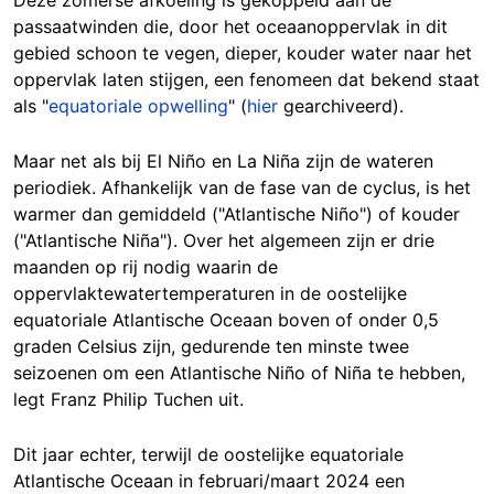
Deze zomerse afkoeling is gekoppeld aan de
passaatwinden die, door het oceaanoppervlak in dit
gebied schoon te vegen, dieper, kouder water naar het
oppervlak laten stijgen, een fenomeen dat bekend staat
als "
equatoriale opwelling
" (
hier
gearchiveerd).
Maar net als bij El Niño en La Niña zijn de wateren
periodiek. Afhankelijk van de fase van de cyclus, is het
warmer dan gemiddeld ("Atlantische Niño") of kouder
("Atlantische Niña"). Over het algemeen zijn er drie
maanden op rij nodig waarin de
oppervlaktewatertemperaturen in de oostelijke
equatoriale Atlantische Oceaan boven of onder 0,5
graden Celsius zijn, gedurende ten minste twee
seizoenen om een Atlantische Niño of Niña te hebben,
legt Franz Philip Tuchen uit.
Dit jaar echter, terwijl de oostelijke equatoriale
Atlantische Oceaan in februari/maart 2024 een