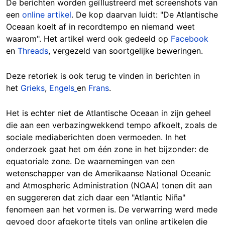
De berichten worden geïllustreerd met screenshots van
een
online artikel
. De kop daarvan luidt: "De Atlantische
Oceaan koelt af in recordtempo en niemand weet
waarom". Het artikel werd ook gedeeld op
Facebook
en
Threads
, vergezeld van soortgelijke beweringen.
Deze retoriek is ook terug te vinden in berichten in
het
Grieks
,
Engels
en
Frans
.
Het is echter niet de Atlantische Oceaan in zijn geheel
die aan een verbazingwekkend tempo afkoelt, zoals de
sociale mediaberichten doen vermoeden. In het
onderzoek gaat het om één zone in het bijzonder: de
equatoriale zone. De waarnemingen van een
wetenschapper van de Amerikaanse National Oceanic
and Atmospheric Administration (NOAA) tonen dit aan
en suggereren dat zich daar een "Atlantic Niña"
fenomeen aan het vormen is. De verwarring werd mede
gevoed door afgekorte titels van online artikelen die