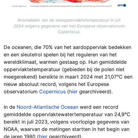
Anomalieën van de zeeoppervlaktetemperatuur in juli
2024 volgens gegevens van het Europese observatorium
Copernicus.
De oceanen, die 70% van het aardoppervlak bedekken
en een sleutelrol spelen bij het reguleren van het
wereldklimaat, warmen gestaag op. Hun gemiddelde
oppervlaktetemperatuur (gebieden bij de polen niet
meegerekend) bereikte in maart 2024 met 21,07°C een
nieuw absoluut record, volgens het Europese
observatorium
Copernicus
(
hier
gearchiveerd).
In de
Noord-Atlantische Oceaan
werd een record
gemiddelde oppervlaktewatertemperatuur van 24,9°C
bereikt in juli 2023, volgens voorlopige gegevens van
NOAA, waarvan de metingen startten in het begin van
de jaren 1980 (
hier
gearchiveerd).