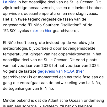
La Niña
in het oostelijke deel van de Stille Oceaan. Dit
zijn krachtige oceaanverschijnselen die invloed hebben
op winden, oceaantemperaturen en neerslagniveaus.
Het zijn twee tegenovergestelde fasen van de
zogenaamde "El Niño Southern Oscillation", of de
"ENSO" cyclus (
hier
en
hier
gearchiveerd).
El Niño heeft een grote invloed op de wereldwijde
meteorologie, bijvoorbeeld door bovengemiddelde
temperatuurstijgingen van het oppervlaktewater in het
oostelijke deel van de Stille Oceaan. Dit vond plaats
van het voorjaar van 2023 tot het voorjaar van 2024.
Volgens de laatste
gegevens van NOAA
(
hier
gearchiveerd) is er momenteel een neutrale fase aan de
gang die voorafgaat aan de ontwikkeling van La Niña,
de tegenhanger van El Niño.
Minder bekend is dat de Atlantische Oceaan onderhevig
is aan een soortgelijk systeem, zij het op kleinere