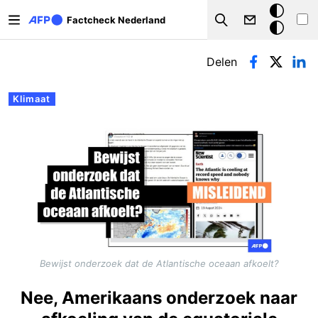
Overslaan en naar de inhoud gaan
Donkere
Factcheck Nederland
Search
modus
Primaire tabs
Delen
Klimaat
Bewijst onderzoek dat de Atlantische oceaan afkoelt?
Nee, Amerikaans onderzoek naar