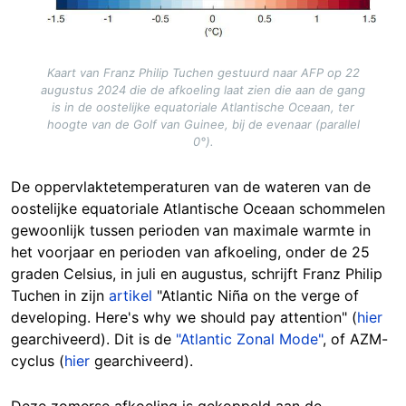
Kaart van Franz Philip Tuchen gestuurd naar AFP op 22
augustus 2024 die de afkoeling laat zien die aan de gang
is in de oostelijke equatoriale Atlantische Oceaan, ter
hoogte van de Golf van Guinee, bij de evenaar (parallel
0°).
De oppervlaktetemperaturen van de wateren van de
oostelijke equatoriale Atlantische Oceaan schommelen
gewoonlijk tussen perioden van maximale warmte in
het voorjaar en perioden van afkoeling, onder de 25
graden Celsius, in juli en augustus, schrijft Franz Philip
Tuchen in zijn
artikel
"Atlantic Niña on the verge of
developing. Here's why we should pay attention" (
hier
gearchiveerd). Dit is de
"Atlantic Zonal Mode"
, of AZM-
cyclus (
hier
gearchiveerd).