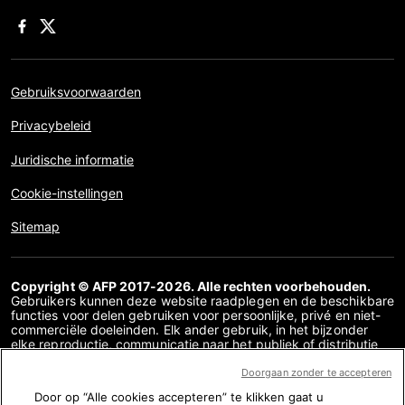
Gebruiksvoorwaarden
Privacybeleid
Juridische informatie
Cookie-instellingen
Sitemap
Copyright © AFP 2017-2026. Alle rechten voorbehouden.
Gebruikers kunnen deze website raadplegen en de beschikbare
functies voor delen gebruiken voor persoonlijke, privé en niet-
commerciële doeleinden. Elk ander gebruik, in het bijzonder
elke reproductie, communicatie naar het publiek of distributie
van de inhoud van deze website, geheel of gedeeltelijk, voor
enig ander doel en/of op enige andere manier, zonder dat een
Doorgaan zonder te accepteren
specifieke licentieovereenkomst overeen is gekomen met AFP,
Door op “Alle cookies accepteren” te klikken gaat u
is streng verboden. De inhoud die wordt afgebeeld of