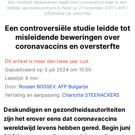
Een medisch medewerker maakt een coronavaccin klaar in een
tijdelijk vaccinatiecentrum in Parijs op 27 november 2021 ( AFP /
STEPHANE DE SAKUTIN)
Een controversiële studie leidde tot
misleidende beweringen over
coronavaccins en oversterfte
Dit artikel is meer dan twee jaar oud.
Gepubliceerd op
3 juli 2024 om 15:00
Leestijd: 8 min
Door:
Rossen BOSSEV
,
AFP Bulgarije
Vertaling en aanpassing:
Charlotte STEENACKERS
Deskundigen en gezondheidsautoriteiten
zijn het erover eens dat coronavaccins
wereldwijd levens hebben gered. Begin juni