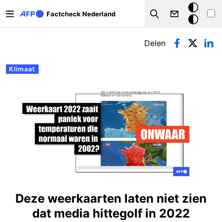
Overslaan en naar de inhoud gaan
Donkere
Factcheck Nederland
Search
modus
Primaire tabs
Delen
Klimaat
Deze weerkaarten laten niet zien
dat media hittegolf in 2022