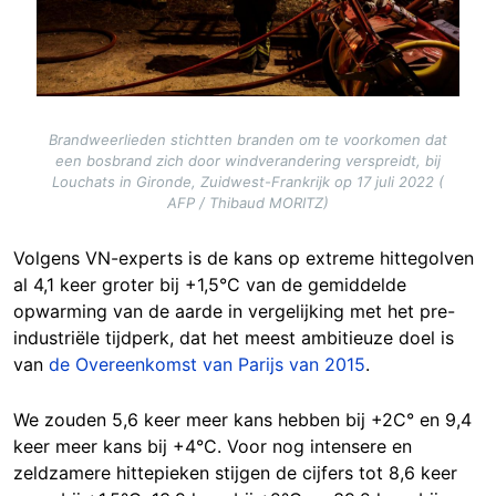
Brandweerlieden stichtten branden om te voorkomen dat
een bosbrand zich door windverandering verspreidt, bij
Louchats in Gironde, Zuidwest-Frankrijk op 17 juli 2022 (
AFP / Thibaud MORITZ)
Volgens VN-experts is de kans op extreme hittegolven
al 4,1 keer groter bij +1,5°C van de gemiddelde
opwarming van de aarde in vergelijking met het pre-
industriële tijdperk, dat het meest ambitieuze doel is
van
de Overeenkomst van Parijs van 2015
.
We zouden 5,6 keer meer kans hebben bij +2C° en 9,4
keer meer kans bij +4°C. Voor nog intensere en
zeldzamere hittepieken stijgen de cijfers tot 8,6 keer