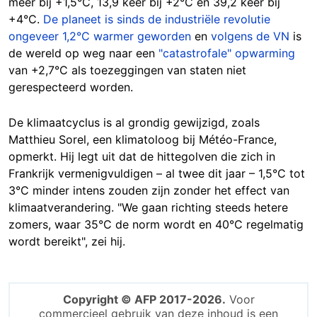
meer bij +1,5°C, 13,9 keer bij +2°C en 39,2 keer bij
+4°C.
De planeet is sinds de industriële revolutie
ongeveer 1,2°C warmer geworden
en
volgens de VN
is
de wereld op weg naar een
"catastrofale" opwarming
van +2,7°C als toezeggingen van staten niet
gerespecteerd worden.
De klimaatcyclus is al grondig gewijzigd, zoals
Matthieu Sorel, een klimatoloog bij Météo-France,
opmerkt. Hij legt uit dat de hittegolven die zich in
Frankrijk vermenigvuldigen – al twee dit jaar – 1,5°C tot
3°C minder intens zouden zijn zonder het effect van
klimaatverandering. "We gaan richting steeds hetere
zomers, waar 35°C de norm wordt en 40°C regelmatig
wordt bereikt", zei hij.
Copyright © AFP 2017-2026.
Voor
commercieel gebruik van deze inhoud is een