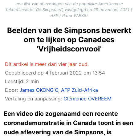
een lijst van afleveringen van de populaire Amerikaanse
tekenfilmserie "De Simpsons", vastgelegd op 29 november 2021 (
AFP / Peter PARKS)
Beelden van de Simpsons bewerkt
om te lijken op Canadees
'Vrijheidsconvooi'
Dit artikel is meer dan vier jaar oud.
Gepubliceerd op
4 februari 2022 om 13:54
Leestijd: 2 min
Door:
James OKONG'O
,
AFP Zuid-Afrika
Vertaling en aanpassing:
Clémence OVEREEM
Een video die zogenaamd een recente
coronademonstratie in Canada toont in een
oude aflevering van de Simpsons, is