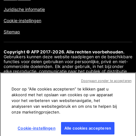
Juridische informatie
Cookie-instellingen
Sitemap
Copyright © AFP 2017-2026. Alle rechten voorbehouden.
Gebruikers kunnen deze website raadplegen en de beschikbare
functies voor delen gebruiken voor persoonlijke, privé en niet-
commerciële doeleinden. Elk ander gebruik, in het bijzonder
elke reproductie, communicatie naar het publiek of distributie
van de inhoud van deze website, geheel of gedeeltelijk, voor
enig ander doel en/of op enige andere manier, zonder dat een
Doorgaan zonder te accepteren
specifieke licentieovereenkomst overeen is gekomen met AFP,
Door op “Alle cookies accepteren” te klikken gaat u
is streng verboden. De inhoud die wordt afgebeeld of
akkoord met het opslaan van cookies op uw apparaat
opgenomen via links binnen de factchecking inhoud wordt
verstrekt voor zover nodig voor een correct begrip van de
voor het verbeteren van websitenavigatie, het
verificatie van de betreffende informatie. AFP heeft geen
analyseren van websitegebruik en om ons te helpen bij
rechten verkregen van de auteurs of eigenaren van het
onze marketingprojecten.
auteursrecht van deze content van derden en is in dit opzicht
niet aansprakelijk. AFP en haar logo zijn geregistreerde
handelsmerken.
Cookie-instellingen
Alle cookies accepteren