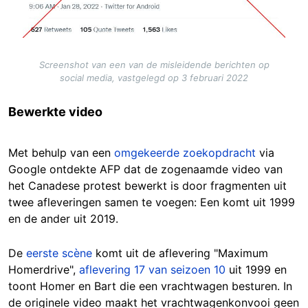
Screenshot van een van de misleidende berichten op
social media, vastgelegd op 3 februari 2022
Bewerkte video
Met behulp van een
omgekeerde zoekopdracht
via
Google ontdekte AFP dat de zogenaamde video van
het Canadese protest bewerkt is door fragmenten uit
twee afleveringen samen te voegen: Een komt uit 1999
en de ander uit 2019.
De
eerste scène
komt uit de aflevering "Maximum
Homerdrive",
aflevering 17 van seizoen 10
uit 1999 en
toont Homer en Bart die een vrachtwagen besturen. In
de originele video maakt het vrachtwagenkonvooi geen