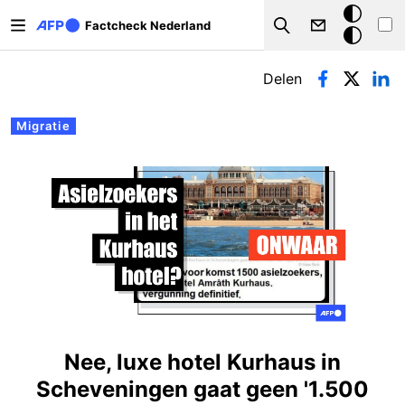
Overslaan en naar de inhoud gaan
Donkere
Factcheck Nederland
Search
modus
Primaire tabs
Delen
Migratie
Nee, luxe hotel Kurhaus in
Scheveningen gaat geen '1.500