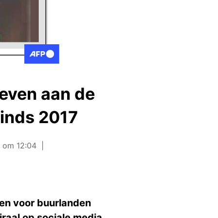
reven aan de
sinds 2017
5 om 12:04
ren voor buurlanden
raal op sociale media.