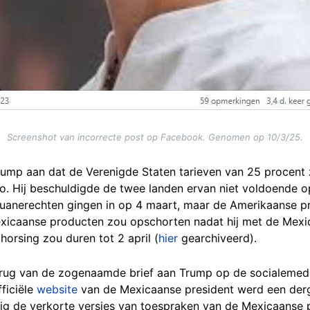
Screenshot van incorrecte post op Facebook. Genomen op 10/3/25.
rump aan dat de Verenigde Staten tarieven van 25 procent
. Hij beschuldigde de twee landen ervan niet voldoende op 
ouanerechten gingen in op 4 maart, maar de Amerikaanse p
exicaanse producten zou opschorten nadat hij met de Mexi
orsing zou duren tot 2 april (
hier
gearchiveerd).
erug van de zogenaamde brief aan Trump op de socialeme
fficiële
website
van de Mexicaanse president werd een dergel
ig de verkorte versies van toespraken van de Mexicaanse p