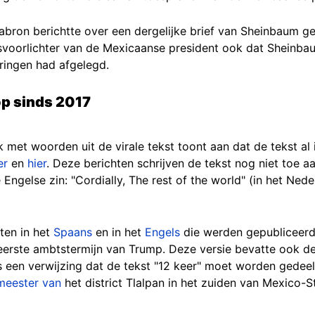
ron berichtte over een dergelijke brief van Sheinbaum ge
svoorlichter van de Mexicaanse president ook dat Sheinba
aringen had afgelegd.
op sinds 2017
et woorden uit de virale tekst toont aan dat de tekst al 
er
en
hier
. Deze berichten schrijven de tekst nog niet toe 
ngelse zin: "Cordially, The rest of the world" (in het Neder
ten in het
Spaans
en in het
Engels
die werden gepubliceerd 
 eerste ambtstermijn van Trump. Deze versie bevatte ook d
ls een verwijzing dat de tekst "12 keer" moet worden gede
meester van
het district Tlalpan in het zuiden van Mexico-