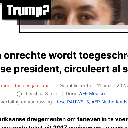
en onrechte wordt toegesch
e president, circuleert al 
is meer dan een jaar oud.
Gepubliceerd op
11 maart 202
Leestijd: 3 min
Door:
AFP México
Vertaling en aanpassing:
Liesa PAUWELS
,
AFP Netherlands
rikaanse dreigementen om tarieven in te voe
een oude tekst uit 2017 opnieuw op en ging vi