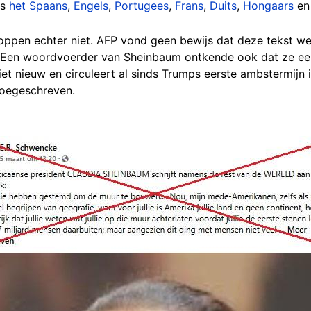
ls
het Spaans
,
Engels
,
Portugees
,
Frans
,
Duits
,
Hongaars
e
loppen echter niet. AFP vond geen bewijs dat deze tekst w
 Een woordvoerder van Sheinbaum ontkende ook dat ze een
niet nieuw en circuleert al sinds Trumps eerste ambstermijn 
toegeschreven.