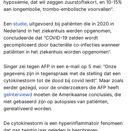
hypoxemie, dat wil zeggen zuurstoftekort, en 10-15%
aan longembolie, trombo-embolische voorvallen".
Een
studie
, uitgevoerd bij patiënten die in 2020 in
Nederland in het ziekenhuis werden opgenomen,
concludeerde dat "COVID-19 zelden wordt
gecompliceerd door bacteriële co-infecties wanneer
patiënten in het ziekenhuis worden opgenomen".
Singer zei tegen AFP in een e-mail op 5 mei: "Onze
gegevens zijn in tegenspraak met de stelling dat een
cytokinestorm tot de dood bij covid leidt". Maar zoals
eerder gezegd, voor de onderzoekers die AFP heeft
geïnterviewd
moeten de Amerikaanse conclusies, die
niet gebaseerd zijn op autopsies van patiënten,
gerelativeerd worden.
De cytokinestorm is een hyperinflammatoir fenomeen
dat pas twintig jaar geleden is beschreven.