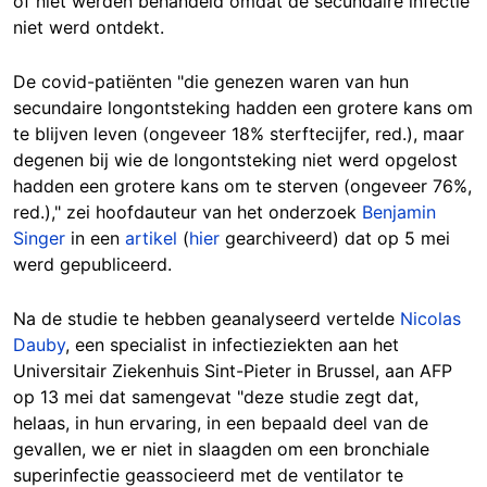
of niet werden behandeld omdat de secundaire infectie
niet werd ontdekt.
De covid-patiënten "die genezen waren van hun
secundaire longontsteking hadden een grotere kans om
te blijven leven (ongeveer 18% sterftecijfer, red.), maar
degenen bij wie de longontsteking niet werd opgelost
hadden een grotere kans om te sterven (ongeveer 76%,
red.)," zei hoofdauteur van het onderzoek
Benjamin
Singer
in een
artikel
(
hier
gearchiveerd) dat op 5 mei
werd gepubliceerd.
Na de studie te hebben geanalyseerd vertelde
Nicolas
Dauby
, een specialist in infectieziekten aan het
Universitair Ziekenhuis Sint-Pieter in Brussel, aan AFP
op 13 mei dat samengevat "deze studie zegt dat,
helaas, in hun ervaring, in een bepaald deel van de
gevallen, we er niet in slaagden om een bronchiale
superinfectie geassocieerd met de ventilator te