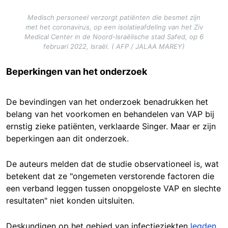
Medisch personeel verzorgt patiënten die besmet zijn
met het coronavirus, op een isolatieafdeling van het Ziv
Medical Center in de Noord-Israëlische stad Safed, op 6
februari 2022, Israël. ( AFP / JALAA MAREY)
Beperkingen van het onderzoek
De bevindingen van het onderzoek benadrukken het
belang van het voorkomen en behandelen van VAP bij
ernstig zieke patiënten, verklaarde Singer. Maar er zijn
beperkingen aan dit onderzoek.
De auteurs melden dat de studie observationeel is, wat
betekent dat ze "ongemeten verstorende factoren die
een verband leggen tussen onopgeloste VAP en slechte
resultaten" niet konden uitsluiten.
Deskundigen op het gebied van infectieziekten
legden