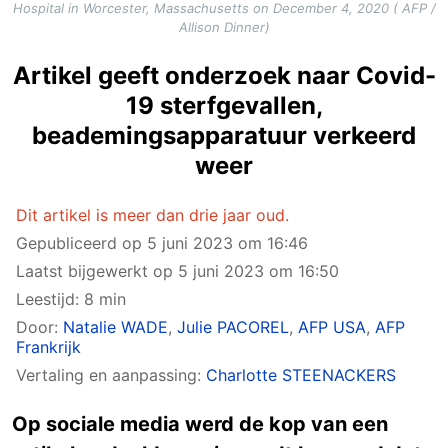
Hospital in Worcester, Massachusetts on December 4, 2020 ( AFP /
Allison Dinner)
Artikel geeft onderzoek naar Covid-
19 sterfgevallen,
beademingsapparatuur verkeerd
weer
Dit artikel is meer dan drie jaar oud.
Gepubliceerd op
5 juni 2023 om 16:46
Laatst bijgewerkt op
5 juni 2023 om 16:50
Leestijd: 8 min
Door:
Natalie WADE
,
Julie PACOREL
,
AFP USA
,
AFP
Frankrijk
Vertaling en aanpassing:
Charlotte STEENACKERS
Op sociale media werd de kop van een