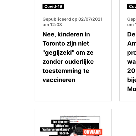
Covid-19
Cov
Gepubliceerd op 02/07/2021
Gep
om 12:08
om 
Nee, kinderen in
De
Toronto zijn niet
Am
"gegijzeld" om ze
pr
zonder ouderlijke
wa
toestemming te
20
vaccineren
bi
Mo
Afbeelding