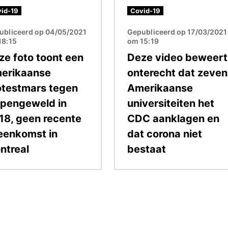
id-19
Covid-19
ubliceerd op 04/05/2021
Gepubliceerd op 17/03/2021
18:15
om 15:19
ze foto toont een
Deze video beweert
erikaanse
onterecht dat zeven
otestmars tegen
Amerikaanse
pengeweld in
universiteiten het
18, geen recente
CDC aanklagen en
jeenkomst in
dat corona niet
ntreal
bestaat