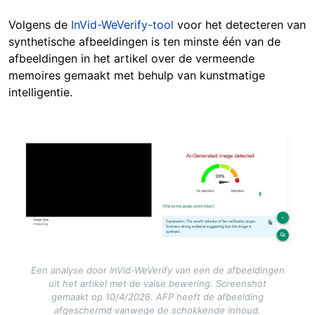
Volgens de
InVid-WeVerify-tool
voor
het detecteren van
synthetische afbeeldingen is ten minste één van de
afbeeldingen in het artikel over de vermeende
memoires gemaakt met behulp van kunstmatige
intelligentie.
Image
Een analyse door InVid-WeVerify van een de afbeeldingen
uit het artikel met de valse bewering. Screenshot
gemaakt op 10/4/2026. AFP heeft de afbeelding
afgeschermd vanwege de schokkende inhoud.