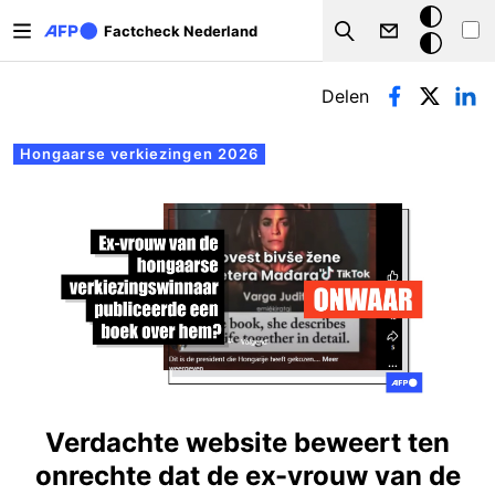
Overslaan en naar de inhoud gaan
Donkere
Factcheck Nederland
Search
modus
Primaire tabs
Delen
Hongaarse verkiezingen 2026
Verdachte website beweert ten
onrechte dat de ex-vrouw van de