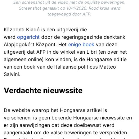
Een screenshot uit de video met de onjuiste beweringen.
Screenshot gemaakt op 10/4/2026. Rood kruis werd
toegevoegd door AFP.
Központi Kiadó is een uitgeverij die
werd
opgericht
door de regeringsgezinde denktank
Alapjogokért Központ. Het
enige boek
van deze
uitgeverij dat AFP in de winkel van Libri (en over het
algemeen online) kon vinden, is de Hongaarse editie
van een boek van de Italiaanse politicus Matteo
Salvini.
Verdachte nieuwssite
De website waarop het Hongaarse artikel is
verschenen, is geen bekende Hongaarse nieuwssite en
er zijn aanwijzingen dat deze doelbewust werd
aangemaakt om de valse beweringen te verspreiden.