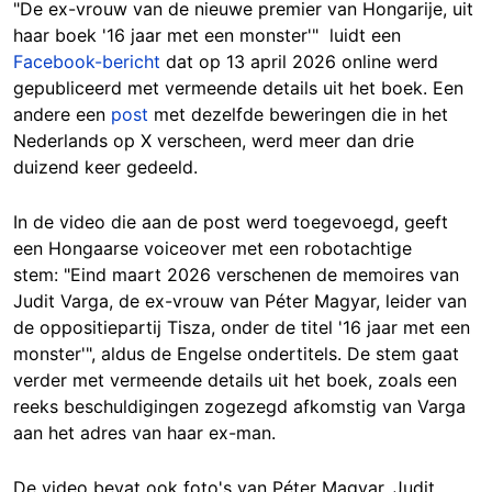
"De ex-vrouw van de nieuwe premier van Hongarije, uit
haar boek '16 jaar met een monster'" luidt een
Facebook-bericht
dat op 13 april 2026 online werd
gepubliceerd met vermeende details uit het boek. Een
andere een
post
met dezelfde beweringen die in het
Nederlands op X verscheen, werd meer dan drie
duizend keer gedeeld.
In de video die aan de post werd toegevoegd, geeft
een Hongaarse voiceover met een robotachtige
stem: "Eind maart 2026 verschenen de memoires van
Judit Varga, de ex-vrouw van Péter Magyar, leider van
de oppositiepartij Tisza, onder de titel '16 jaar met een
monster'", aldus de Engelse ondertitels. De stem gaat
verder met vermeende details uit het boek, zoals een
reeks beschuldigingen zogezegd afkomstig van Varga
aan het adres van haar ex-man.
De video bevat ook foto's van Péter Magyar, Judit