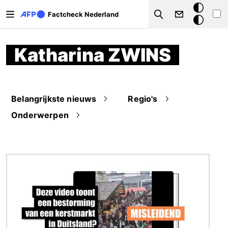
Overslaan en naar de inhoud gaan
Donkere
Factcheck Nederland
Search
modus
Katharina ZWINS
Belangrijkste nieuws
Regio's
Onderwerpen
Afbeelding