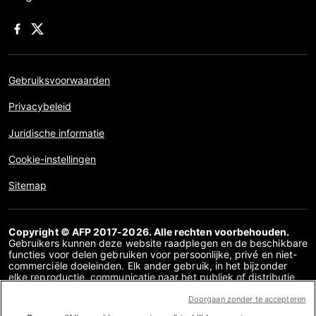
Gebruiksvoorwaarden
Privacybeleid
Juridische informatie
Cookie-instellingen
Sitemap
Copyright © AFP 2017-2026. Alle rechten voorbehouden.
Gebruikers kunnen deze website raadplegen en de beschikbare
functies voor delen gebruiken voor persoonlijke, privé en niet-
commerciële doeleinden. Elk ander gebruik, in het bijzonder
elke reproductie, communicatie naar het publiek of distributie
van de inhoud van deze website, geheel of gedeeltelijk, voor
enig ander doel en/of op enige andere manier, zonder dat een
Doorgaan zonder te accepteren
specifieke licentieovereenkomst overeen is gekomen met AFP,