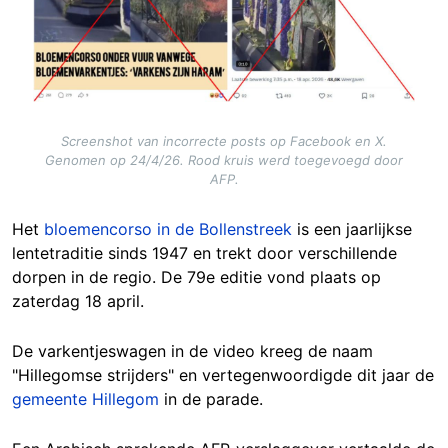
Screenshot van incorrecte posts op Facebook en X.
Genomen op 24/4/26. Rood kruis werd toegevoegd door
AFP.
Het
bloemencorso in de Bollenstreek
is een jaarlijkse
lentetraditie sinds 1947 en trekt door verschillende
dorpen in de regio. De 79e editie vond plaats op
zaterdag 18 april.
De varkentjeswagen in de video kreeg de naam
"Hillegomse strijders" en vertegenwoordigde dit jaar de
gemeente Hillegom
in de parade.