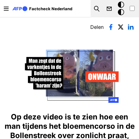
Overslaan en naar de inhoud gaan
Donkere
Factcheck Nederland
Search
modus
Primaire tabs
Delen
Op deze video is te zien hoe een
man tijdens het bloemencorso in de
Bollenstreek over zonlicht praat,