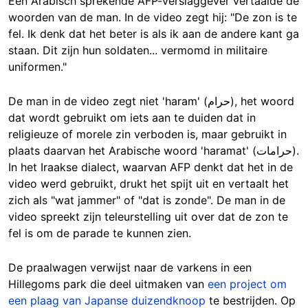
Een Arabisch sprekende AFP-verslaggever vertaalde de
woorden van de man. In de video zegt hij: "De zon is te
fel. Ik denk dat het beter is als ik aan de andere kant ga
staan. Dit zijn hun soldaten... vermomd in militaire
uniformen."
De man in de video zegt niet 'haram' (حرام), het woord
dat wordt gebruikt om iets aan te duiden dat in
religieuze of morele zin verboden is, maar gebruikt in
plaats daarvan het Arabische woord 'haramat' (حرامات).
In het Iraakse dialect, waarvan AFP denkt dat het in de
video werd gebruikt, drukt het spijt uit en vertaalt het
zich als "wat jammer" of "dat is zonde". De man in de
video spreekt zijn teleurstelling uit over dat de zon te
fel is om de parade te kunnen zien.
De praalwagen verwijst naar de varkens in een
Hillegoms park die deel uitmaken van
een project om
een plaag van Japanse duizendknoop
te bestrijden. Op