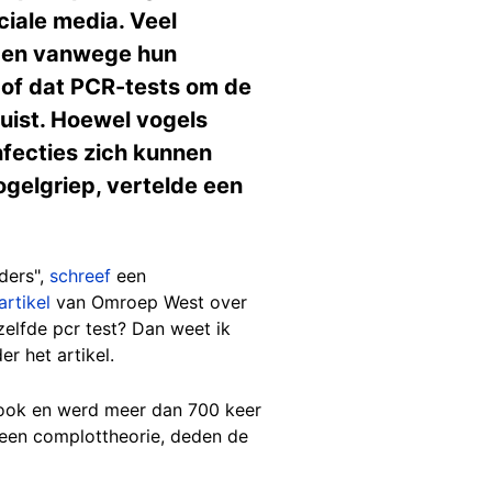
iale media. Veel
jgen vanwege hun
, of dat PCR-tests om de
juist. Hoewel vogels
nfecties zich kunnen
gelgriep, vertelde een
ders",
schreef
een
artikel
van Omroep West over
elfde pcr test? Dan weet ik
r het artikel.
ook en werd meer dan 700 keer
 een complottheorie, deden de