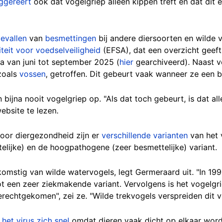
ggereert
ook dat vogelgriep alleen kippen treft en dat dit 
evallen
van
besmettingen
bij andere diersoorten en wilde vo
teit voor voedselveiligheid
(EFSA), dat een overzicht geeft
a van juni tot september 2025 (
hier
gearchiveerd). Naast v
zoals
vossen
, getroffen. Dit gebeurt vaak wanneer ze een 
ijna nooit vogelgriep op. "Als dat toch gebeurt, is dat al
ebsite te lezen.
oor diergezondheid zijn er
verschillende varianten
van het 
lijke) en de hoogpathogene (zeer besmettelijke) variant.
omstig van wilde watervogels, legt Germeraard uit. "In 1996
t een zeer ziekmakende variant. Vervolgens is het vogelgr
rechtgekomen", zei ze. "Wilde trekvogels verspreiden dit vi
 het virus zich snel
omdat dieren vaak dicht op elkaar wor