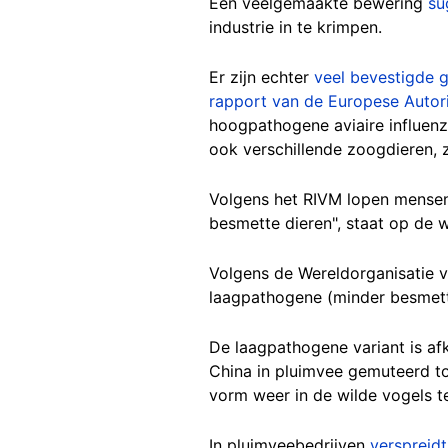
Een veelgemaakte bewering
su
industrie in te krimpen.
Er zijn echter
veel bevestigde g
rapport van de Europese Autori
hoogpathogene aviaire influenz
ook verschillende zoogdieren, 
Volgens het RIVM lopen mensen b
besmette dieren", staat op de w
Volgens de Wereldorganisatie v
laagpathogene (minder besmette
De laagpathogene variant is afk
China in pluimvee gemuteerd to
vorm weer in de wilde vogels te
In pluimveebedrijven
verspreidt