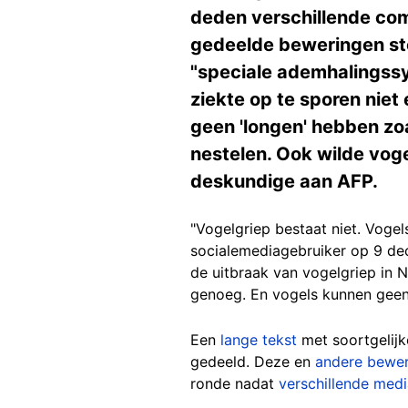
deden verschillende com
gedeelde beweringen st
"speciale ademhalingssys
ziekte op te sporen niet
geen 'longen' hebben zo
nestelen. Ook wilde vog
deskundige aan AFP.
"Vogelgriep bestaat niet. Vogel
socialemediagebruiker op 9 d
de uitbraak van vogelgriep in 
genoeg. En vogels kunnen geen 
Een
lange tekst
met soortgelij
gedeeld. Deze en
andere bewe
ronde nadat
verschillende med