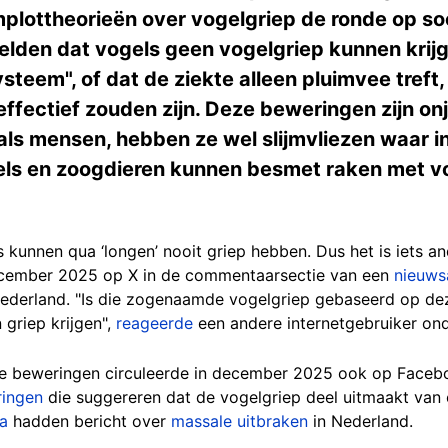
plottheorieën over vogelgriep de ronde op soc
elden dat vogels geen vogelgriep kunnen kri
teem", of dat de ziekte alleen pluimvee treft
 effectief zouden zijn. Deze beweringen zijn on
als mensen, hebben ze wel slijmvliezen waar i
els en zoogdieren kunnen besmet raken met vo
s kunnen qua ‘longen’ nooit griep hebben. Dus het is iets an
ecember 2025 op X in de commentaarsectie van een
nieuws
Nederland. "Is die zogenaamde vogelgriep gebaseerd op dez
griep krijgen",
reageerde
een andere internetgebruiker onde
ke beweringen circuleerde in december 2025 ook op Faceb
ringen
die suggereren dat de vogelgriep deel uitmaakt van
ia
hadden bericht over
massale uitbraken
in Nederland.