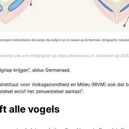
eenshot van een infographic op https://bionieuws.nl. Genomen op 23/1
griep krijgen", aldus Germeraad.
ksinstituut voor Volksgezondheid en Milieu (RIVM) ook dat b
stelsel en/of het zenuwstelsel aantast".
t alle vogels