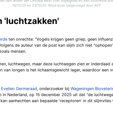
nder een artikel van Omroep West over vogelgriep en een incorrecte p
16/12/25 en 23/12/25. Rood kruis toegevoegd door AFP
 'luchtzakken'
erde
ten onrechte: "Vogels krijgen geen griep, geen influen
Volgens de auteur van de post kan slijm zich niet "ophopen
zoals mensen.
ren, luchtwegen, maar deze luchtwegen zien er inderdaad a
en van longen is het lichaamsgewicht lager, waardoor een v
e
Evelien Germeraad
, onderzoeker bij
Wageningen Bioveteri
 in Nederland, op 15 december 2025 uit dat "de luchtwege
 kan aanhechten aan bepaalde 'receptoren' in dit slijmvlies 