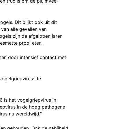
een truc is om de pluimvee-
gels. Dit blijkt ook uit dit
 van alle gevallen van
ogels zijn de afgelopen jaren
besmette prooi eten.
leen door intensief contact met
vogelgriepvirus: de
 is het vogelgriepvirus in
iepvirus in de hoog pathogene
rus nu wereldwijd."
den gehouden. Ook de nabijheid