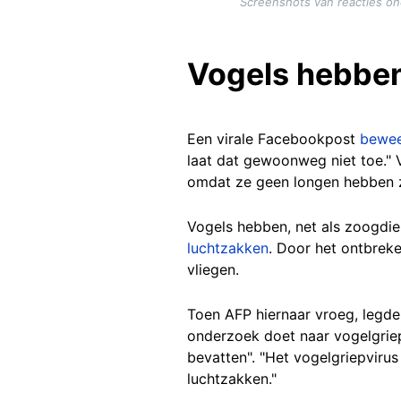
Screenshots van reacties o
Vogels hebben
Een virale Facebookpost
bewe
laat dat gewoonweg niet toe." 
omdat ze geen longen hebben 
Vogels hebben, net als zoogdie
luchtzakken
. Door het ontbrek
vliegen.
Toen AFP hiernaar vroeg, legd
onderzoek doet naar vogelgriep
bevatten". "Het vogelgriepvirus
luchtzakken."