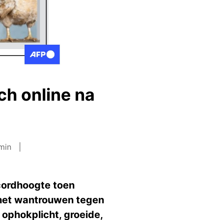
ch online na
 min
cordhoogte toen
 het wantrouwen tegen
ophokplicht, groeide,