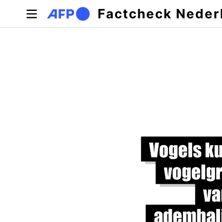
Overslaan en naar de inhoud gaan
Factcheck Neder
Primaire tabs