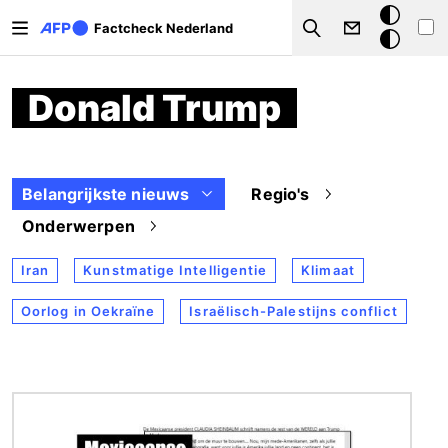
Overslaan en naar de inhoud gaan
Donkere
Factcheck Nederland
Search
modus
Donald Trump
Belangrijkste nieuws
Regio's
Onderwerpen
Iran
Kunstmatige Intelligentie
Klimaat
Oorlog in Oekraïne
Israëlisch-Palestijns conflict
Afbeelding