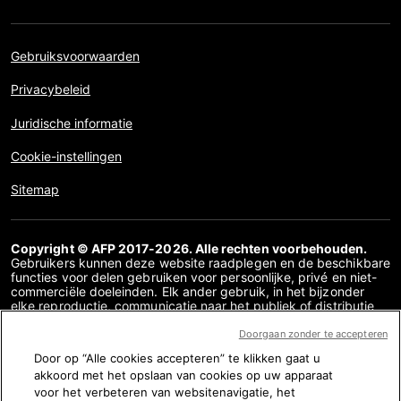
Gebruiksvoorwaarden
Privacybeleid
Juridische informatie
Cookie-instellingen
Sitemap
Copyright © AFP 2017-2026. Alle rechten voorbehouden.
Gebruikers kunnen deze website raadplegen en de beschikbare
functies voor delen gebruiken voor persoonlijke, privé en niet-
commerciële doeleinden. Elk ander gebruik, in het bijzonder
elke reproductie, communicatie naar het publiek of distributie
van de inhoud van deze website, geheel of gedeeltelijk, voor
enig ander doel en/of op enige andere manier, zonder dat een
Doorgaan zonder te accepteren
specifieke licentieovereenkomst overeen is gekomen met AFP,
Door op “Alle cookies accepteren” te klikken gaat u
is streng verboden. De inhoud die wordt afgebeeld of
akkoord met het opslaan van cookies op uw apparaat
opgenomen via links binnen de factchecking inhoud wordt
verstrekt voor zover nodig voor een correct begrip van de
voor het verbeteren van websitenavigatie, het