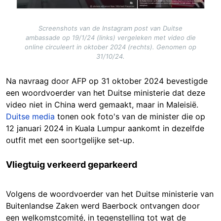
Screenshots van de Instagram post van Duitse
ambassade op 19/1/24 (links) vergeleken met video die
online circuleert in oktober 2024 (rechts). Genomen op
31/10/24.
Na navraag door AFP op 31 oktober 2024 bevestigde
een woordvoerder van het Duitse ministerie dat deze
video niet in China werd gemaakt, maar in Maleisië.
Duitse media
tonen ook foto's van de minister die op
12 januari 2024 in Kuala Lumpur aankomt in dezelfde
outfit met een soortgelijke set-up.
Vliegtuig verkeerd geparkeerd
Volgens de woordvoerder van het Duitse ministerie van
Buitenlandse Zaken werd Baerbock ontvangen door
een welkomstcomité, in tegenstelling tot wat de