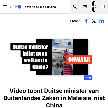
Overslaan en naar de inhoud gaan
Donkere
Factcheck Nederland
Search
modus
Primaire tabs
Delen
Video toont Duitse minister van
Buitenlandse Zaken in Maleisië, niet
China