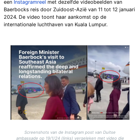
een
Instagramreel
met dezelfde videobeelden van
Baerbocks reis door Zuidoost-Azië van 11 tot 12 januari
2024. De video toont haar aankomst op de
internationale luchthaven van Kuala Lumpur.
Image
Screenshots van de Instagram post van Duitse
ambassade op 19/1/24 (links) vergeleken met video die