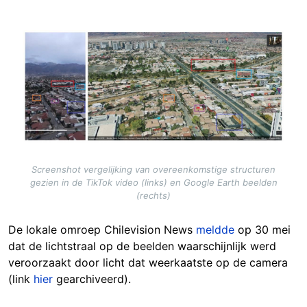
Image
Screenshot vergelijking van overeenkomstige structuren
gezien in de TikTok video (links) en Google Earth beelden
(rechts)
De lokale omroep Chilevision News
meldde
op 30 mei
dat de lichtstraal op de beelden waarschijnlijk werd
veroorzaakt door licht dat weerkaatste op de camera
(link
hier
gearchiveerd).