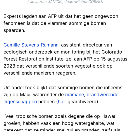
/ Julia Han JANICKI, Jean-Michel CORNU)
Experts legden aan AFP uit dat het geen ongewoon
fenomeen is dat de vlammen sommige bomen
spaarden.
Camille Stevens-Rumann
, assistent-directeur van
ecologisch onderzoek en monitoring bij het Colorado
Forest Restoration Institute, zei aan AFP op 15 augustus
2023 dat verschillende soorten vegetatie ook op
verschillende manieren reageren.
Uit onderzoek blijkt dat sommige bomen die inheems
zijn op Maui, waaronder de
mamane
,
brandwerende
eigenschappen
hebben (
hier
gearchiveerd).
"Veel tropische bomen zoals degene die op Hawaï
groeien, hebben vaak een hoog watergehalte, wat
betekent dat ze minder snel zullen branden, zelfs als