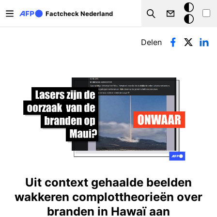
Overslaan en naar de inhoud gaan
Donkere
Factcheck Nederland
Search
modus
Primaire tabs
Delen
Uit context gehaalde beelden
wakkeren complottheorieën over
branden in Hawaï aan