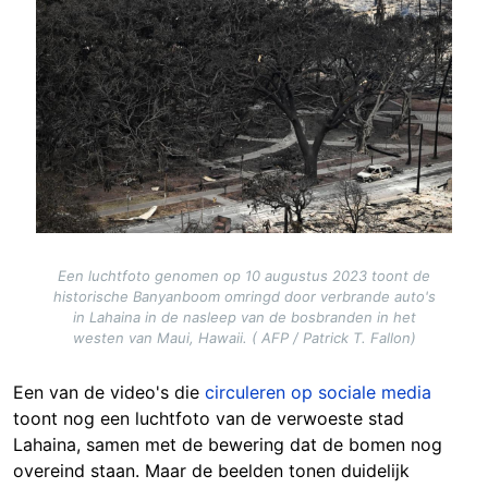
Een luchtfoto genomen op 10 augustus 2023 toont de
historische Banyanboom omringd door verbrande auto's
in Lahaina in de nasleep van de bosbranden in het
westen van Maui, Hawaii. ( AFP / Patrick T. Fallon)
Een van de video's die
circuleren op sociale media
toont nog een luchtfoto van de verwoeste stad
Lahaina, samen met de bewering dat de bomen nog
overeind staan. Maar de beelden tonen duidelijk