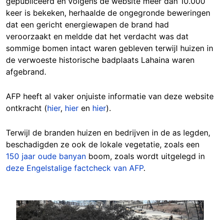
gepubliceerd en volgens de website meer dan 10.000
keer is bekeken, herhaalde de ongegronde beweringen
dat een gericht energiewapen de brand had
veroorzaakt en meldde dat het verdacht was dat
sommige bomen intact waren gebleven terwijl huizen in
de verwoeste historische badplaats Lahaina waren
afgebrand.
AFP heeft al vaker onjuiste informatie van deze website
ontkracht (
hier
,
hier
en
hier
).
Terwijl de branden huizen en bedrijven in de as legden,
beschadigden ze ook de lokale vegetatie, zoals een
150 jaar oude banyan
boom, zoals wordt uitgelegd in
deze Engelstalige factcheck van AFP
.
Image