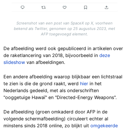
Screenshot van een post van SpaceX op X, voorheen
bekend als Twitter, genomen op 25 augustus 2023, met
AFP toegevoegd element.
De afbeelding werd ook gepubliceerd in artikelen over
de raketlancering van 2018, bijvoorbeeld in
deze
slideshow
van afbeeldingen.
Een andere afbeelding waarop blijkbaar een lichtstraal
te zien is die de grond raakt, werd
hier
in het
Nederlands gedeeld, met als onderschriften
"ooggetuige Hawaï" en "Directed-Energy Weapons".
De afbeelding (groen omkaderd door AFP in de
volgende schermafbeelding) circuleert echter al
minstens sinds 2018 online, zo blijkt uit
omgekeerde