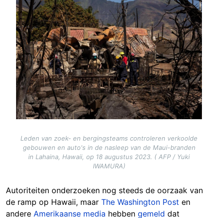
Image
Leden van zoek- en bergingsteams controleren verkoolde
gebouwen en auto's in de nasleep van de Maui-branden
in Lahaina, Hawaii, op 18 augustus 2023. ( AFP / Yuki
IWAMURA)
Autoriteiten onderzoeken nog steeds de oorzaak van
de ramp op Hawaii, maar
The Washington Post
en
andere
Amerikaanse media
hebben
gemeld
dat