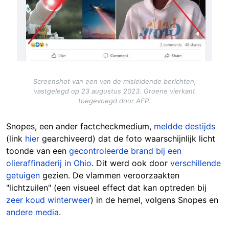
Screenshot van een van de misleidende berichten,
vastgelegd op 23 augustus 2023. Groene vierkant
toegevoegd door AFP.
Snopes, een ander factcheckmedium,
meldde destijds
(link
hier
gearchiveerd) dat de foto waarschijnlijk licht
toonde van een
gecontroleerde brand bij een
olieraffinaderij in Ohio
. Dit werd ook door
verschillende
getuigen
gezien. De vlammen veroorzaakten
"lichtzuilen" (een visueel effect dat kan optreden bij
zeer koud winterweer
) in de hemel, volgens Snopes en
andere media
.