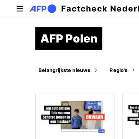
Overslaan en naar de inhoud gaan
Factcheck Neder
AFP Polen
Belangrijkste nieuws
Regio's
Afbeelding
Afbeel