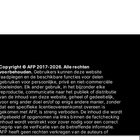
Copyright © AFP 2017-2026. Alle rechten
voorbehouden.
Gebruikers kunnen deze website
raadplegen en de beschikbare functies voor delen
gebruiken voor persoonlijke, privé en niet-commerciële
doeleinden. Elk ander gebruik, in het bijzonder elke
reproductie, communicatie naar het publiek of distributie
van de inhoud van deze website, geheel of gedeeltelijk,
voor enig ander doel en/of op enige andere manier, zonder
dat een specifieke licentieovereenkomst overeen is
gekomen met AFP, is streng verboden. De inhoud die wordt
afgebeeld of opgenomen via links binnen de factchecking
inhoud wordt verstrekt voor zover nodig voor een correct
begrip van de verificatie van de betreffende informatie.
AFP heeft geen rechten verkregen van de auteurs of
eigenaren van het auteursrecht van deze content van