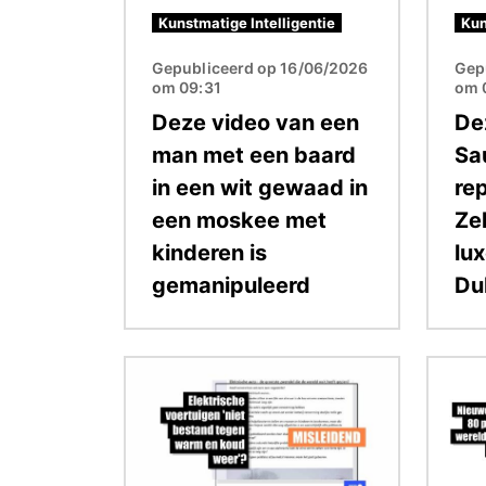
Kunstmatige Intelligentie
Kun
Gepubliceerd op 16/06/2026
Gep
om 09:31
om 
Deze video van een
De
man met een baard
Sa
in een wit gewaad in
re
een moskee met
Ze
kinderen is
lu
gemanipuleerd
Du
Afbeelding
Afbeel