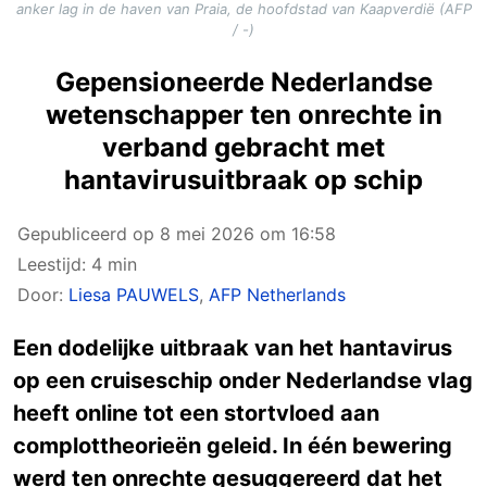
anker lag in de haven van Praia, de hoofdstad van Kaapverdië (AFP
/ -)
Gepensioneerde Nederlandse
wetenschapper ten onrechte in
verband gebracht met
hantavirusuitbraak op schip
Gepubliceerd op
8 mei 2026 om 16:58
Leestijd: 4 min
Door:
Liesa PAUWELS
,
AFP Netherlands
Een dodelijke uitbraak van het hantavirus
op een cruiseschip onder Nederlandse vlag
heeft online tot een stortvloed aan
complottheorieën geleid. In één bewering
werd ten onrechte gesuggereerd dat het