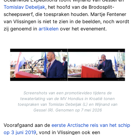
Tomislav Debeljak
, het hoofd van de Brodosplit-
scheepswerf, die toespraken houden. Martje Fentener
van Vlissingen is niet te zien in de beelden, noch wordt
zij genoemd in
artikelen
over het evenement.
Image
Screenshots van een promotievideo tijdens de
tewaterlating van de MV Hondius in Kroatië tonen
toespraken van Tomislav Debeljak (L) en Wijnand van
Gessel (R). Genomen op 7 mei 2026
Voorafgaand aan de
eerste Arctische reis van het schip
op 3 juni 2019
, vond in Vlissingen ook een