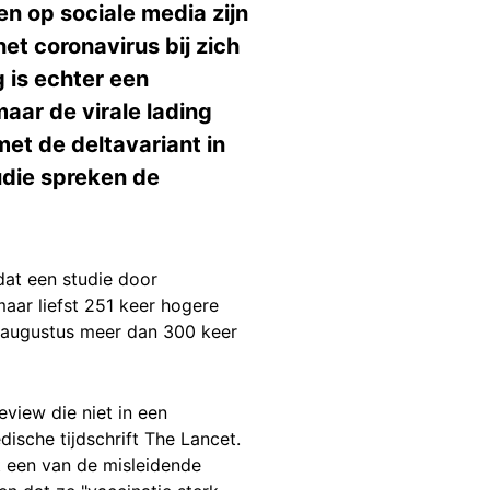
n op sociale media zijn
t coronavirus bij zich
 is echter een
maar de virale lading
t de deltavariant in
udie spreken de
at een studie door
aar liefst 251 keer hogere
5 augustus meer dan 300 keer
eview die niet in een
ische tijdschrift The Lancet.
nt een van de misleidende