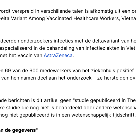
wordt verspreid in verschillende talen is afkomstig uit een
elta Variant Among Vaccinated Healthcare Workers, Vietn
udeerden onderzoekers infecties met de deltavariant van h
specialiseerd in de behandeling van infectieziekten in Vie
met het vaccin van
AstraZeneca
.
ten 69 van de 900 medewerkers van het ziekenhuis positief
 van hen namen deel aan het onderzoek – ze herstelden ov
ende berichten is dit artikel geen "studie gepubliceerd in T
ke studie die nog niet is beoordeeld door andere wetensc
og niet gepubliceerd is in een wetenschappelijk tijdschrift.
van de gegevens"