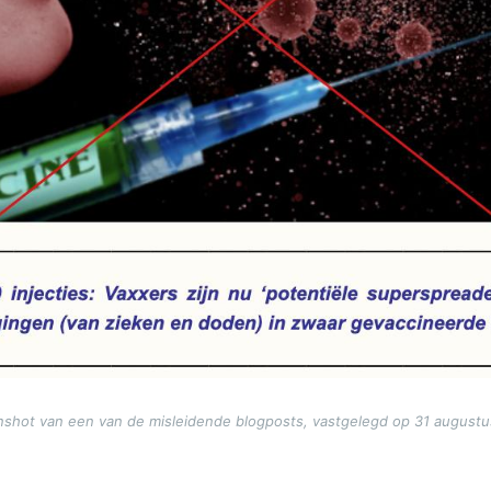
nshot van een van de misleidende blogposts, vastgelegd op 31 augustu