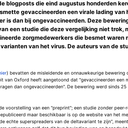
de blogposts die eind augustus honderden kere
mette gevaccineerden een virale lading van he
er is dan bij ongevaccineerden. Deze bewering
an een studie die deze vergelijking niet trok, 
ineerde zorgmedewerkers die besmet waren me
 varianten van het virus. De auteurs van de st
hier
) bevatten de misleidende en onnauwkeurige bewering d
it van Oxford heeft aangetoond dat "gevaccineerden een m
h dragen dan ongevaccineerden". De bewering werd sinds 2
 voorstelling van een "preprint"; een studie zonder peer-r
 gepubliceerd maar beschikbaar is op de website van het med
 de echte superspreaders van de deltavariant te zijn", mee