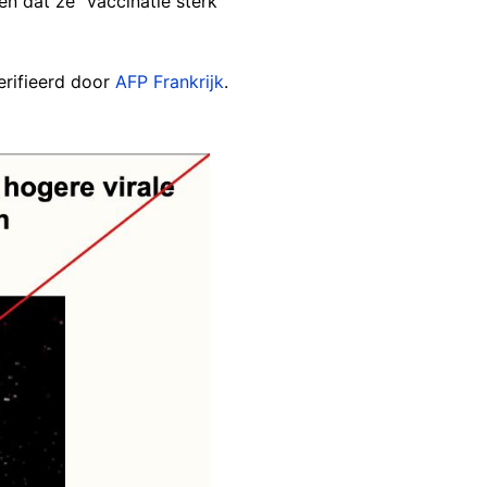
n dat ze "vaccinatie sterk
erifieerd door
AFP Frankrijk
.