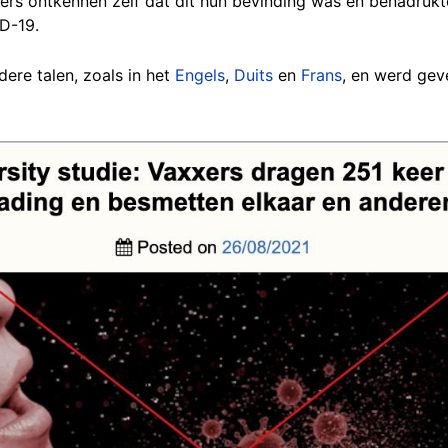
ers ontkennen zelf dat dit hun bevinding was en benadrukte
D-19.
dere talen, zoals in het
Engels
,
Duits
en
Frans
, en werd gev