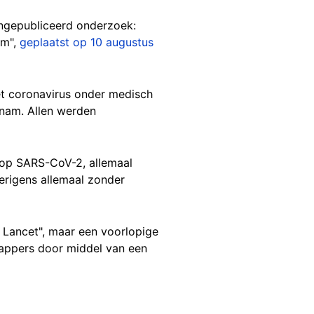
 ongepubliceerd onderzoek:
am",
geplaatst op 10 augustus
et coronavirus onder medisch
tnam. Allen werden
 op SARS-CoV-2, allemaal
erigens allemaal zonder
he Lancet", maar een voorlopige
happers door middel van een