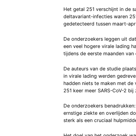
Het getal 251 verschijnt in de 
deltavariant-infecties waren 2
gedetecteerd tussen maart-apri
De onderzoekers leggen uit da
een veel hogere virale lading 
tijdens de eerste maanden van 
De auteurs van de studie plaat
in virale lading werden gedrev
hadden niets te maken met de 
251 keer meer SARS-CoV-2 bij z
De onderzoekers benadrukken: "
ernstige ziekte en overlijden 
sterk als een cruciaal hulpmid
Het doel van het onderzoek was