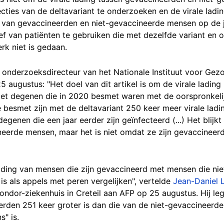
ties van de deltavariant te onderzoeken en de virale ladi
g van gevaccineerden en niet-gevaccineerde mensen op de ju
f van patiënten te gebruiken die met dezelfde variant en o
erk niet is gedaan.
n onderzoeksdirecteur van het Nationale Instituut voor G
5 augustus: "Het doel van dit artikel is om de virale ladin
 met degenen die in 2020 besmet waren met de oorspronkeli
besmet zijn met de deltavariant 250 keer meer virale ladi
egenen die een jaar eerder zijn geïnfecteerd (...) Het blijkt
neerde mensen, maar het is niet omdat ze zijn gevaccineerd
 lading van mensen die zijn gevaccineerd met mensen die ni
 is als appels met peren vergelijken", vertelde
Jean-Daniel L
ondor-ziekenhuis in Creteil aan AFP op 25 augustus. Hij leg
erden 251 keer groter is dan die van de niet-gevaccineerde
" is.