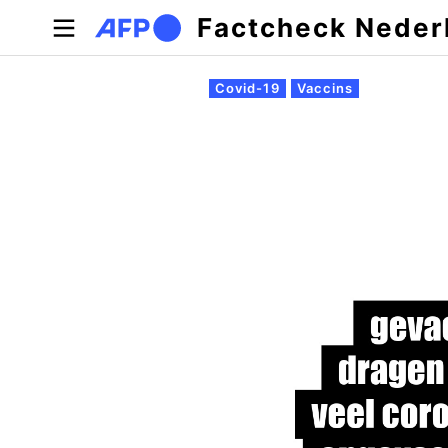
Overslaan en naar de inhoud gaan
Factcheck Neder
Primaire tabs
Covid-19
Vaccins