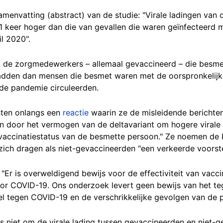
samenvatting (abstract) van de studie: "Virale ladingen van
51 keer hoger dan die van gevallen die waren geïnfecteerd 
l 2020".
t de zorgmedewerkers – allemaal gevaccineerd – die besme
hadden dan mensen die besmet waren met de oorspronkelijke
de pandemie circuleerden.
sten onlangs een
reactie
waarin ze de misleidende berichten
en door het vermogen van de deltavariant om hogere virale
vaccinatiestatus van de besmette persoon." Ze noemen de
ich dragen als niet-gevaccineerden "een verkeerde voorste
Er is overweldigend bewijs voor de effectiviteit van vacc
door COVID-19. Ons onderzoek levert geen bewijs van het te
del tegen COVID-19 en de verschrikkelijke gevolgen van de 
 niet om de virale lading tussen gevaccineerden en niet-ge