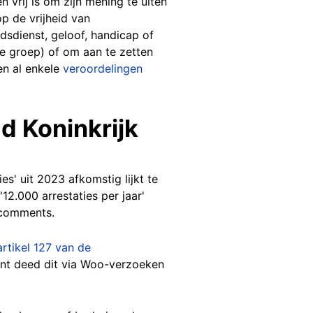
en vrij is om zijn mening te uiten
p de vrijheid van
dsdienst, geloof, handicap of
de groep) of om aan te zetten
en al enkele
veroordelingen
gd Koninkrijk
s' uit 2023 afkomstig lijkt te
12.000 arrestaties per jaar'
 comments.
artikel 127 van de
ant deed dit via Woo-verzoeken