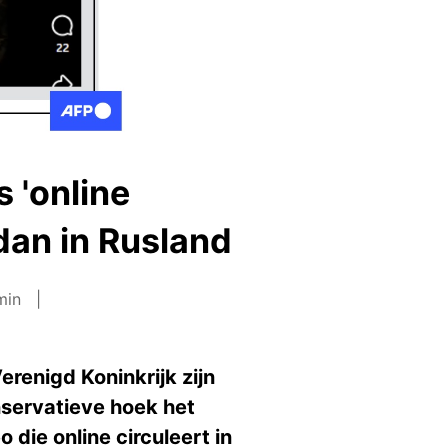
s 'online
dan in Rusland
 min
renigd Koninkrijk zijn
nservatieve hoek het
 die online circuleert in