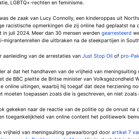
atie, LGBTQ+-rechten en feminisme.
 was de zaak van Lucy Connolly, een kinderoppas uit Nor
e racistische opmerkingen die zij online had geplaatst na 
rt in juli 2024. Meer dan 30 mensen werden
gearresteerd
we
ti-migrantenrellen die uitbraken na de steekpartijen in Sout
ar aanleiding van de arrestaties van
Just Stop Oil
of
pro-Pale
er al dat het handhaven van de vrijheid van meningsuiting n
t de BBC pleitte de Britse minister van Volksgezondheid 
 online uitingen, waarbij hij toegaf dat deze herziening no
et moeten toepassen zoals die is geschreven, en niet zoals d
k gekeken naar de reactie van de politie op de onrust na d
n toegankelijkheid van online content het politiewerk bemoe
op vrijheid van meningsuiting gewaarborgd door
artikel 7 v