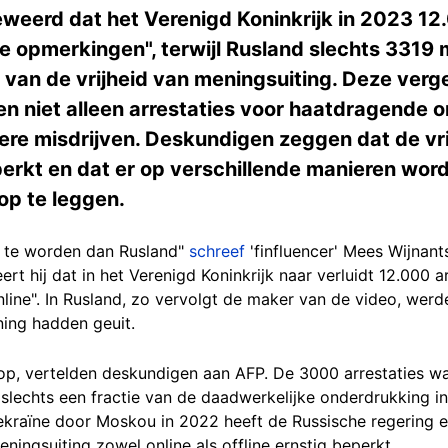
weerd dat het Verenigd Koninkrijk in 2023 12.
ne opmerkingen", terwijl Rusland slechts 3319
van de vrijheid van meningsuiting. Deze vergel
n niet alleen arrestaties voor haatdragende 
gere misdrijven. Deskundigen zeggen dat de vr
perkt en dat er op verschillende manieren wor
op te leggen.
r te worden dan Rusland"
schreef
'finfluencer' Mees Wijnan
rt hij dat in het Verenigd Koninkrijk naar verluidt 12.000 a
nline". In Rusland, zo vervolgt de maker van de video, wer
ing hadden geuit.
t op, vertelden deskundigen aan AFP. De 3000 arrestaties w
slechts een fractie van de daadwerkelijke onderdrukking in
ekraïne door Moskou in 2022 heeft de Russische regering 
ningsuiting zowel online als offline ernstig beperkt.