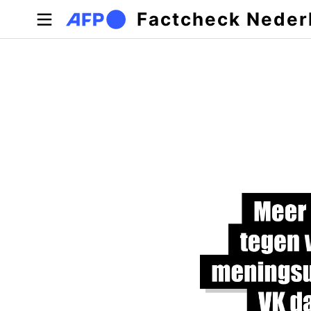
Overslaan en naar de inhoud gaan
Factcheck Neder
Primaire tabs