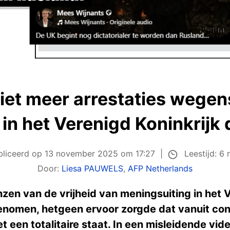
niet meer arrestaties wegen
in het Verenigd Koninkrijk 
Leestijd: 6
bliceerd op
13 november 2025 om 17:27
Door:
Liesa PAUWELS
,
AFP Netherlands
en van de vrijheid van meningsuiting in het Ve
enomen, hetgeen ervoor zorgde dat vanuit co
een totalitaire staat. In een misleidende video