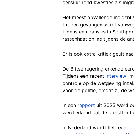
censuur rond kwesties als migr
Het meest opvallende incident
tot een gevangenisstraf vanweg
tijdens een dansles in Southpo
rassenhaat online tijdens de an
Er is ook extra kritiek geuit na
De Britse regering erkende eerd
Tijdens een recent
interview
me
controle op de wetgeving inzake
voor de politie, omdat zij de w
In een
rapport
uit 2025 werd oo
werd erkend dat de directheid e
In Nederland wordt het recht 