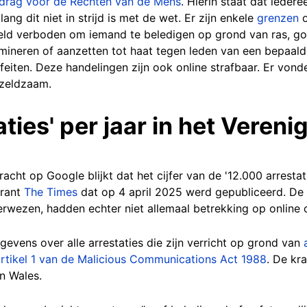
erdrag voor de Rechten van de Mens
. Hierin staat dat iedere
ang dit niet in strijd is met de wet. Er zijn enkele
grenzen
o
eeld verboden om iemand te beledigen op grond van ras, go
imineren of aanzetten tot haat tegen leden van een bepaal
feiten. Deze handelingen zijn ook online strafbaar. Er vond
 zeldzaam.
ties' per jaar in het Vereni
ht op Google blijkt dat het cijfer van de '12.000 arrestatie
krant
The Times
dat op 4 april 2025 werd gepubliceerd. De '
verwezen, hadden echter niet allemaal betrekking op online
evens over alle arrestaties die zijn verricht op grond van
rtikel 1 van de Malicious Communications Act
1988
. De kr
en Wales.