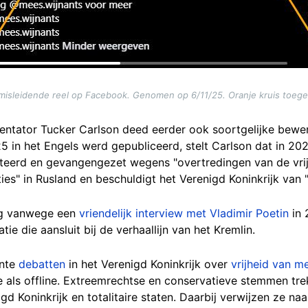
misleidende reel op Facebook. Genomen op 6/11/25. Oranje kruis toeg
ntator Tucker Carlson deed eerder ook soortgelijke beweri
in het Engels werd gepubliceerd, stelt Carlson dat in 20
esteerd en gevangengezet wegens "overtredingen van de vrij
ties" in Rusland en beschuldigt het Verenigd Koninkrijk van "
eeg vanwege een
vriendelijk interview met Vladimir Poetin
in 
tie die aansluit bij de verhaallijn van het Kremlin.
ente
debatten
in het Verenigd Koninkrijk over
vrijheid van m
e als offline. Extreemrechtse en conservatieve stemmen tr
gd Koninkrijk en totalitaire staten. Daarbij verwijzen ze na