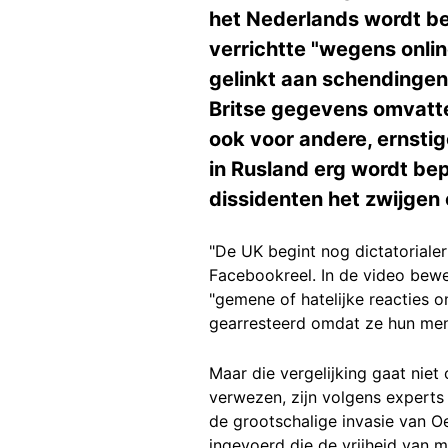
het Nederlands wordt be
verrichtte "wegens onli
gelinkt aan schendingen 
Britse gegevens omvatte
ook voor andere, ernsti
in Rusland erg wordt be
dissidenten het zwijgen 
"De UK begint nog dictatoriale
Facebookreel. In de video bewee
"gemene of hatelijke reacties o
gearresteerd omdat ze hun men
Maar die vergelijking gaat nie
verwezen, zijn volgens experts 
de grootschalige invasie van O
ingevoerd die de vrijheid van me