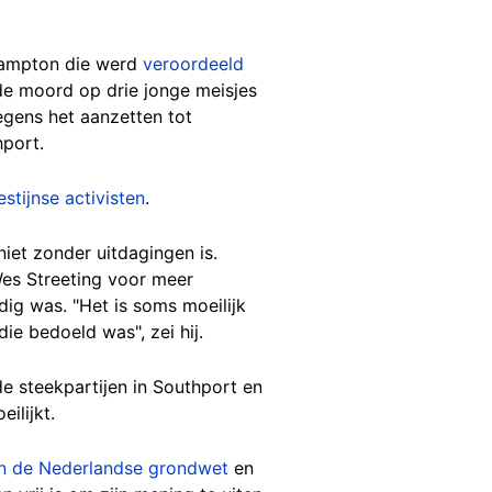
thampton die werd
veroordeeld
de moord op drie jonge meisjes
gens het aanzetten tot
hport.
stijnse activisten
.
iet zonder uitdagingen is.
Wes Streeting voor meer
dig was. "Het is soms moeilijk
ie bedoeld was", zei hij.
e steekpartijen in Southport en
ilijkt.
an de Nederlandse grondwet
en