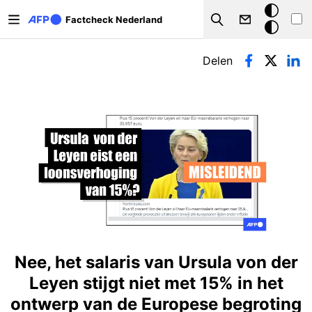
Overslaan en naar de inhoud gaan
Donkere
Factcheck Nederland
Search
modus
Primaire tabs
Delen
Nee, het salaris van Ursula von der
Leyen stijgt niet met 15% in het
ontwerp van de Europese begroting