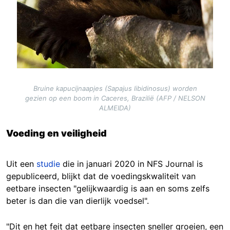
Bruine kapucijnaapjes (Sapajus libidinosus) worden
gezien op een boom in Caceres, Brazilië (AFP / NELSON
ALMEIDA)
Voeding en veiligheid
Uit een
studie
die in januari 2020 in NFS Journal is
gepubliceerd, blijkt dat de voedingskwaliteit van
eetbare insecten "gelijkwaardig is aan en soms zelfs
beter is dan die van dierlijk voedsel".
"Dit en het feit dat eetbare insecten sneller groeien, een