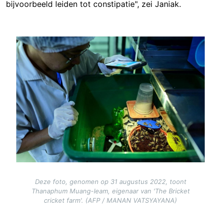
bijvoorbeeld leiden tot constipatie", zei Janiak.
Image
Deze foto, genomen op 31 augustus 2022, toont
Thanaphum Muang-Ieam, eigenaar van 'The Bricket
cricket farm'. (AFP / MANAN VATSYAYANA)