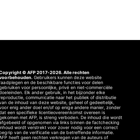
Copyright © AFP 2017-2026. Alle rechten
voorbehouden.
Gebruikers kunnen deze website
raadplegen en de beschikbare functies voor delen
gebruiken voor persoonlijke, privé en niet-commerciële
doeleinden. Elk ander gebruik, in het bijzonder elke
reproductie, communicatie naar het publiek of distributie
van de inhoud van deze website, geheel of gedeeltelijk,
voor enig ander doel en/of op enige andere manier, zonder
dat een specifieke licentieovereenkomst overeen is
gekomen met AFP, is streng verboden. De inhoud die wordt
afgebeeld of opgenomen via links binnen de factchecking
inhoud wordt verstrekt voor zover nodig voor een correct
begrip van de verificatie van de betreffende informatie.
AFP heeft geen rechten verkregen van de auteurs of