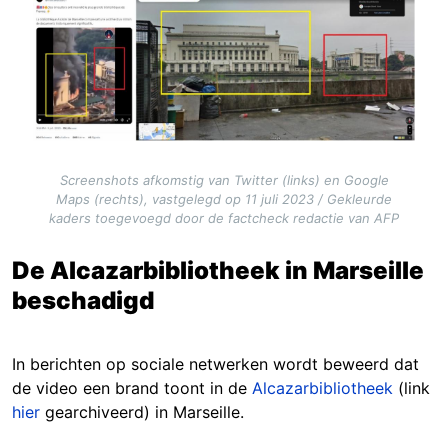
Image
Screenshots afkomstig van Twitter (links) en Google
Maps (rechts), vastgelegd op 11 juli 2023 / Gekleurde
kaders toegevoegd door de factcheck redactie van AFP
De Alcazarbibliotheek in Marseille
beschadigd
In berichten op sociale netwerken wordt beweerd dat
de video een brand toont in de
Alcazarbibliotheek
(link
hier
gearchiveerd) in Marseille.