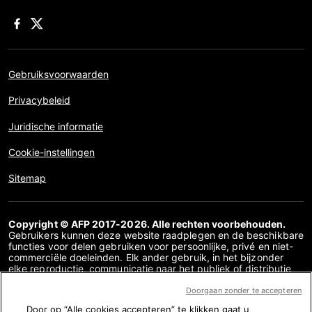
Gebruiksvoorwaarden
Privacybeleid
Juridische informatie
Cookie-instellingen
Sitemap
Copyright © AFP 2017-2026. Alle rechten voorbehouden.
Gebruikers kunnen deze website raadplegen en de beschikbare
functies voor delen gebruiken voor persoonlijke, privé en niet-
commerciële doeleinden. Elk ander gebruik, in het bijzonder
elke reproductie, communicatie naar het publiek of distributie
van de inhoud van deze website, geheel of gedeeltelijk, voor
enig ander doel en/of op enige andere manier, zonder dat een
Doorgaan zonder te accepteren
specifieke licentieovereenkomst overeen is gekomen met AFP,
Door op “Alle cookies accepteren” te klikken gaat u