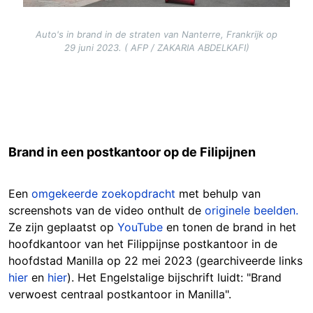
Auto's in brand in de straten van Nanterre, Frankrijk op
29 juni 2023. ( AFP / ZAKARIA ABDELKAFI)
Brand in een postkantoor op de Filipijnen
Een
omgekeerde zoekopdracht
met behulp van
screenshots van de video onthult de
originele beelden.
Ze zijn geplaatst op
YouTube
en tonen de brand in het
hoofdkantoor van het Filippijnse postkantoor in de
hoofdstad Manilla op 22 mei 2023 (gearchiveerde links
hier
en
hier
). Het Engelstalige bijschrift luidt: "Brand
verwoest centraal postkantoor in Manilla".