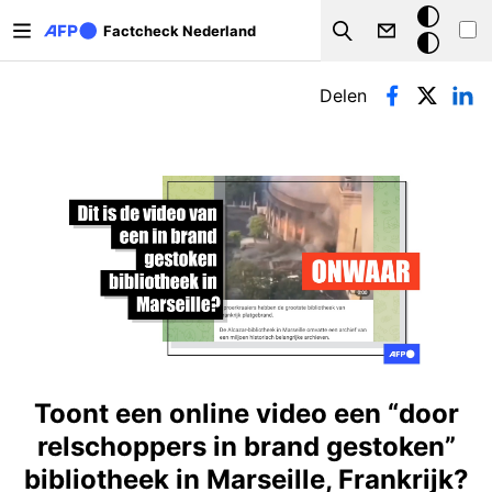
Overslaan en naar de inhoud gaan
Donkere
Factcheck Nederland
Search
modus
Primaire tabs
Delen
Toont een online video een “door
relschoppers in brand gestoken”
bibliotheek in Marseille, Frankrijk?