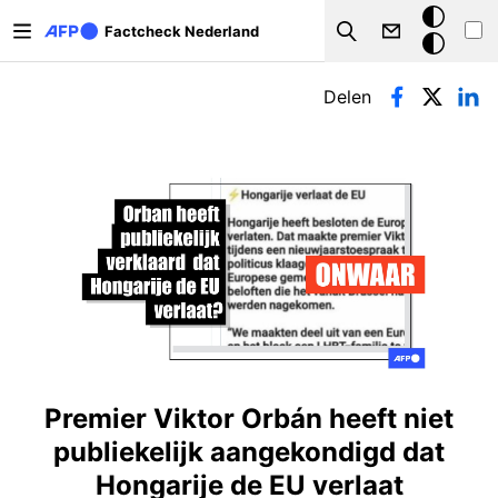
Overslaan en naar de inhoud gaan
Donkere
Factcheck Nederland
Search
modus
Primaire tabs
Delen
Premier Viktor Orbán heeft niet
publiekelijk aangekondigd dat
Hongarije de EU verlaat