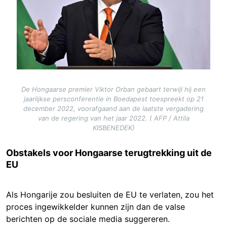
De Hongaarse premier Viktor Orban gebaart terwijl hij een
jaarlijkse persconferentie in Boedapest toespreekt op 21
december 2022, voorafgaand aan de laatste vergadering
van de regering van het jaar 2022. ( AFP / Attila
KISBENEDEK)
Obstakels voor Hongaarse terugtrekking uit de
EU
Als Hongarije zou besluiten de EU te verlaten, zou het
proces ingewikkelder kunnen zijn dan de valse
berichten op de sociale media suggereren.