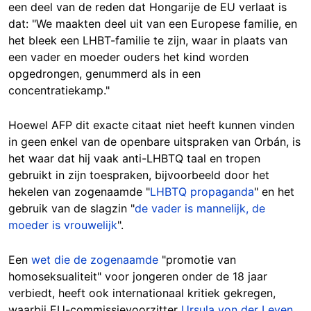
een deel van de reden dat Hongarije de EU verlaat is
dat: "We maakten deel uit van een Europese familie, en
het bleek een LHBT-familie te zijn, waar in plaats van
een vader en moeder ouders het kind worden
opgedrongen, genummerd als in een
concentratiekamp."
Hoewel AFP dit exacte citaat niet heeft kunnen vinden
in geen enkel van de openbare uitspraken van Orbán, is
het waar dat hij vaak anti-LHBTQ taal en tropen
gebruikt in zijn toespraken, bijvoorbeeld door het
hekelen van zogenaamde "
LHBTQ propaganda
" en het
gebruik van de slagzin "
de vader is mannelijk, de
moeder is vrouwelijk
".
Een
wet die de zogenaamde
"promotie van
homoseksualiteit" voor jongeren onder de 18 jaar
verbiedt, heeft ook internationaal kritiek gekregen,
waarbij EU-commissievoorzitter
Ursula von der Leyen