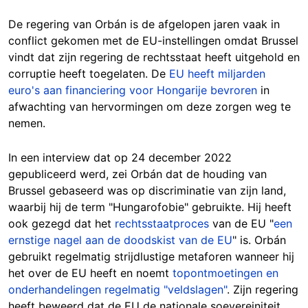
De regering van Orbán is de afgelopen jaren vaak in
conflict gekomen met de EU-instellingen omdat Brussel
vindt dat zijn regering de rechtsstaat heeft uitgehold en
corruptie heeft toegelaten. De
EU heeft miljarden
euro's aan financiering voor Hongarije bevroren
in
afwachting van hervormingen om deze zorgen weg te
nemen.
In een interview dat op 24 december 2022
gepubliceerd werd, zei Orbán dat de houding van
Brussel gebaseerd was op discriminatie van zijn land,
waarbij hij de term "Hungarofobie" gebruikte. Hij heeft
ook gezegd dat het
rechtsstaatproces
van de EU "
een
ernstige nagel aan de doodskist van de EU
" is. Orbán
gebruikt regelmatig strijdlustige metaforen wanneer hij
het over de EU heeft en noemt
topontmoetingen en
onderhandelingen regelmatig "veldslagen"
. Zijn regering
heeft beweerd dat de EU de nationale soevereiniteit