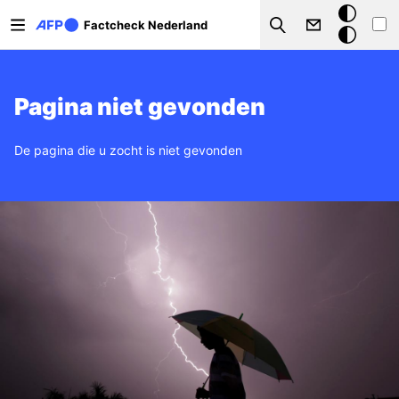
Overslaan en naar de inhoud gaan
Donkere
Factcheck Nederland
Search
modus
Pagina niet gevonden
De pagina die u zocht is niet gevonden
Afbeelding