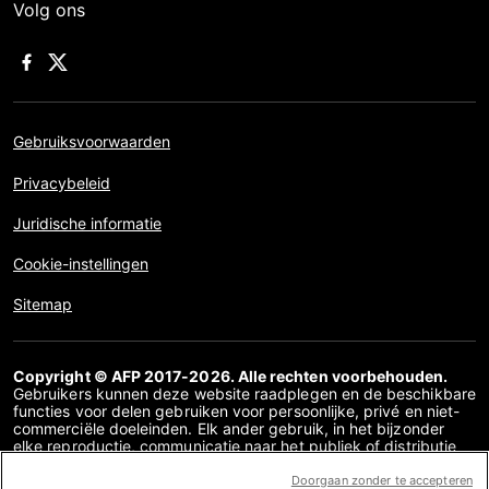
Volg ons
Gebruiksvoorwaarden
Privacybeleid
Juridische informatie
Cookie-instellingen
Sitemap
Copyright © AFP 2017-2026. Alle rechten voorbehouden.
Gebruikers kunnen deze website raadplegen en de beschikbare
functies voor delen gebruiken voor persoonlijke, privé en niet-
commerciële doeleinden. Elk ander gebruik, in het bijzonder
elke reproductie, communicatie naar het publiek of distributie
van de inhoud van deze website, geheel of gedeeltelijk, voor
enig ander doel en/of op enige andere manier, zonder dat een
Doorgaan zonder te accepteren